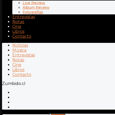
Live Review
Album Review
Fotografías
Entrevistas
Notas
Cine
Libros
Contacto
Noticias
Música
Entrevistas
Notas
Cine
Libros
Contacto
Zumbido.cl