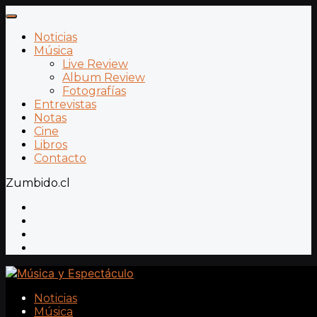
Noticias
Música
Live Review
Album Review
Fotografías
Entrevistas
Notas
Cine
Libros
Contacto
Zumbido.cl
Noticias
Música