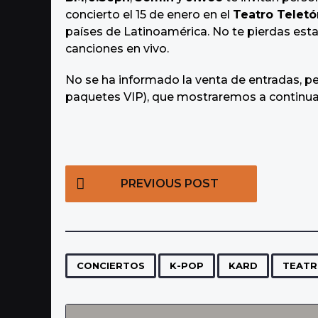
o
concierto el 15 de enero en el
Teatro Teletó
países de Latinoamérica. No te pierdas esta
canciones en vivo.
No se ha informado la venta de entradas, pe
paquetes VIP), que mostraremos a continu
P
PREVIOUS POST
o
s
t
P
,
,
,
CONCIERTOS
K-POP
KARD
TEATR
a
g