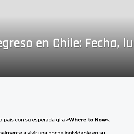
greso en Chile: Fecha, l
ro país con su esperada gira
«Where to Now»
.
nalmente a vivir una noche inolvidable en su