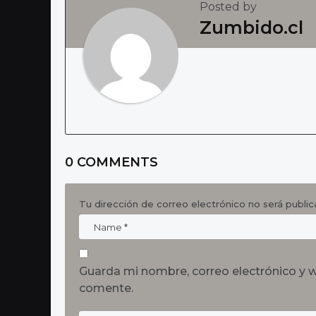
Posted by
i
Zumbido.cl
n
a
t
i
o
n
0 COMMENTS
Tu dirección de correo electrónico no será public
Guarda mi nombre, correo electrónico y 
comente.