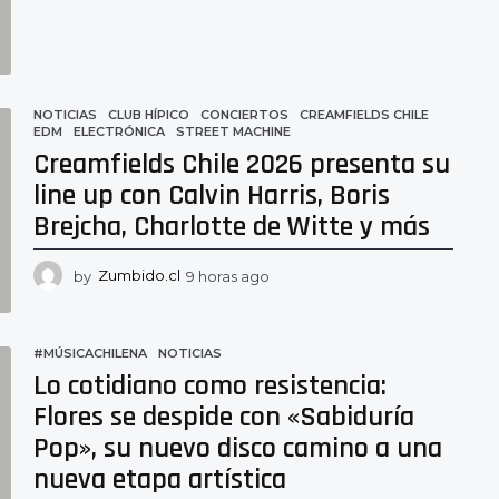
h
o
r
a
s
a
NOTICIAS
CLUB HÍPICO
,
CONCIERTOS
,
CREAMFIELDS CHILE
,
EDM
,
ELECTRÓNICA
,
STREET MACHINE
g
Creamfields Chile 2026 presenta su
o
line up con Calvin Harris, Boris
Brejcha, Charlotte de Witte y más
by
Zumbido.cl
9 horas ago
9
h
o
r
#MÚSICACHILENA
,
NOTICIAS
a
Lo cotidiano como resistencia:
s
a
Flores se despide con «Sabiduría
g
Pop», su nuevo disco camino a una
o
nueva etapa artística