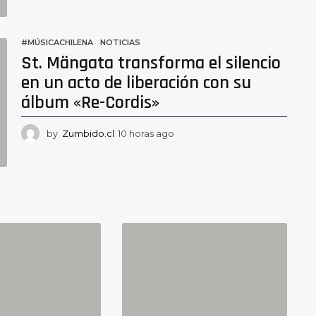
o
r
a
#MÚSICACHILENA
,
NOTICIAS
s
St. Mängata transforma el silencio
a
g
en un acto de liberación con su
o
álbum «Re-Cordis»
by
Zumbido.cl
10 horas ago
1
0
h
o
r
a
s
a
g
o