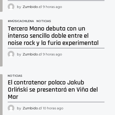
by
Zumbido.cl
9 horas ago
5
h
o
r
#MÚSICACHILENA
,
NOTICIAS
a
Tercera Mano debuta con un
s
intenso sencillo doble entre el
a
g
noise rock y la furia experimental
o
by
Zumbido.cl
9 horas ago
8
h
o
r
a
NOTICIAS
s
El contratenor polaco Jakub
a
Orliński se presentará en Viña del
g
o
Mar
by
Zumbido.cl
10 horas ago
9
h