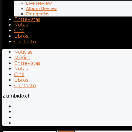
Live Review
Album Review
Fotografías
Entrevistas
Notas
Cine
Libros
Contacto
Noticias
Música
Entrevistas
Notas
Cine
Libros
Contacto
Zumbido.cl