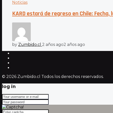
Noticias
KARD estará de regreso en Chile: Fecha, 
by
Zumbido.cl
2 años ago
2 años ago
© 2026 Zumbido.cl Todos los derechos reservados.
log in