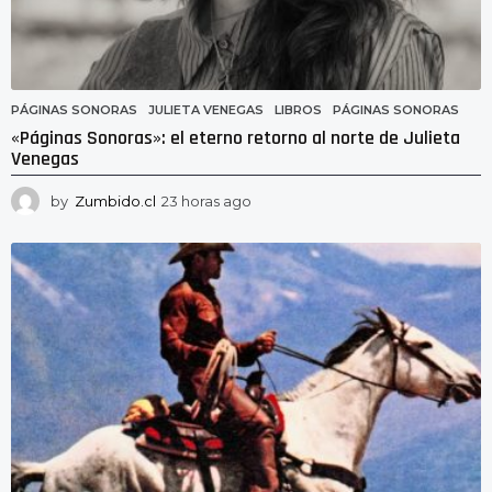
PÁGINAS SONORAS
JULIETA VENEGAS
,
LIBROS
,
PÁGINAS SONORAS
«Páginas Sonoras»: el eterno retorno al norte de Julieta
Venegas
by
Zumbido.cl
23 horas ago
2
3
h
o
r
a
s
a
g
o