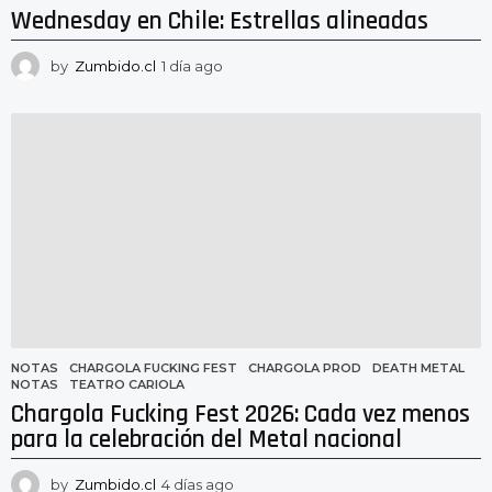
Wednesday en Chile: Estrellas alineadas
by
Zumbido.cl
1 día ago
1
d
í
a
a
g
o
NOTAS
CHARGOLA FUCKING FEST
,
CHARGOLA PROD
,
DEATH METAL
,
NOTAS
,
TEATRO CARIOLA
Chargola Fucking Fest 2026: Cada vez menos
para la celebración del Metal nacional
by
Zumbido.cl
4 días ago
4