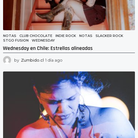
NOTAS
CLUB CHOCOLATE
,
INDIE ROCK
,
NOTAS
,
SLACKER ROCK
,
STGO FUSION
,
WEDNESDAY
Wednesday en Chile: Estrellas alineadas
by
Zumbido.cl
1 día ago
1
d
í
a
a
g
o