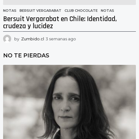
NOTAS
BERSUIT VERGARABAT
,
CLUB CHOCOLATE
,
NOTAS
Bersuit Vergarabat en Chile: Identidad,
crudeza y lucidez
by
Zumbido.cl
3 semanas ago
3
s
e
NO TE PIERDAS
m
a
n
a
s
a
g
o