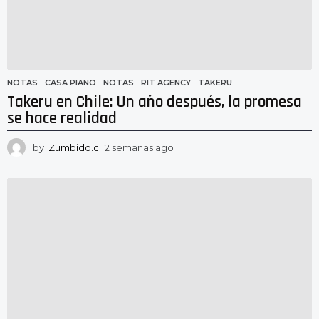
g
o
NOTAS
CASA PIANO
,
NOTAS
,
RIT AGENCY
,
TAKERU
Takeru en Chile: Un año después, la promesa
se hace realidad
by
Zumbido.cl
2 semanas ago
2
s
e
m
a
n
a
s
a
g
o