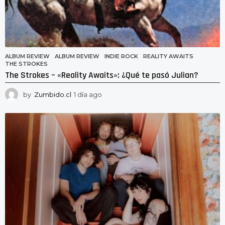
ALBUM REVIEW
ALBUM REVIEW
,
INDIE ROCK
,
REALITY AWAITS
,
THE STROKES
The Strokes – «Reality Awaits»: ¿Qué te pasó Julian?
by
Zumbido.cl
1 día ago
1
d
í
a
a
g
o