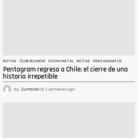
n
a
a
g
o
NOTAS
CLUB BLONDIE
,
DOOM METAL
,
NOTAS
,
PENTAGRAM US
Pentagram regresa a Chile: el cierre de una
historia irrepetible
by
Zumbido.cl
2 semanas ago
2
s
e
m
a
n
a
s
a