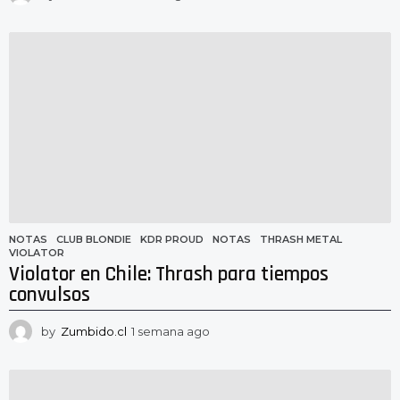
d
í
a
s
a
g
o
NOTAS
CLUB BLONDIE
,
KDR PROUD
,
NOTAS
,
THRASH METAL
,
VIOLATOR
Violator en Chile: Thrash para tiempos
convulsos
by
Zumbido.cl
1 semana ago
1
s
e
m
a