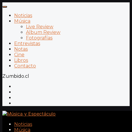
Noticias
Música
Live Review
Album Review
Fotografías
Entrevistas
Notas
Cine
Libros
Contacto
Zumbido.cl
Noticias
Música