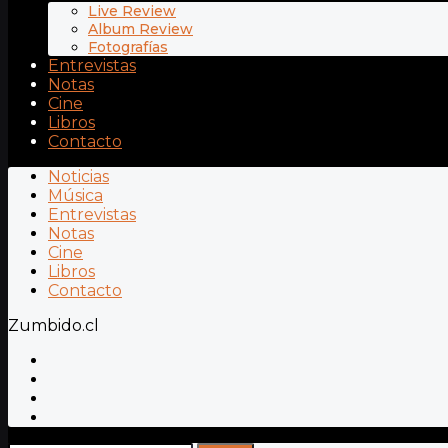
Live Review
Album Review
Fotografías
Entrevistas
Notas
Cine
Libros
Contacto
Noticias
Música
Entrevistas
Notas
Cine
Libros
Contacto
Zumbido.cl