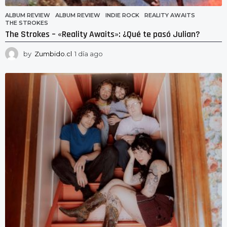
ALBUM REVIEW
ALBUM REVIEW
,
INDIE ROCK
,
REALITY AWAITS
,
THE STROKES
The Strokes – «Reality Awaits»: ¿Qué te pasó Julian?
by
Zumbido.cl
1 día ago
1
d
í
a
a
g
o