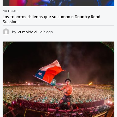
NOTICIAS
Los talentos chilenos que se suman a Country Road
Sessions
by
Zumbido.cl
1 día ago
1
d
í
a
a
g
o