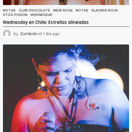
NOTAS
CLUB CHOCOLATE
,
INDIE ROCK
,
NOTAS
,
SLACKER ROCK
,
STGO FUSION
,
WEDNESDAY
Wednesday en Chile: Estrellas alineadas
by
Zumbido.cl
1 día ago
1
d
í
a
a
g
o