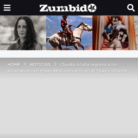
NOTICIAS
HOME
Claudia Acuña regresa a los
escenarios con imperdible concierto en el Teatro Oriente