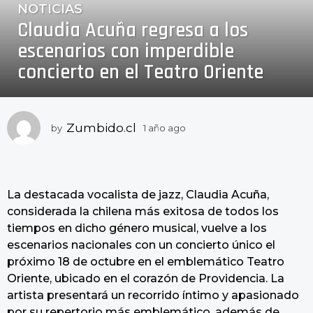
NOTICIAS
1
Claudia Acuña regresa a los
a
ñ
escenarios con imperdible
o
concierto en el Teatro Oriente
a
g
o
1
Zumbido.cl
by
1 año ago
1
a
a
ñ
ñ
o
o
a
a
La destacada vocalista de jazz, Claudia Acuña,
g
o
g
considerada la chilena más exitosa de todos los
o
tiempos en dicho género musical, vuelve a los
escenarios nacionales con un concierto único el
próximo 18 de octubre en el emblemático Teatro
Oriente, ubicado en el corazón de Providencia. La
artista presentará un recorrido íntimo y apasionado
por su repertorio más emblemático, además de