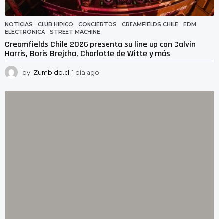
NOTICIAS
CLUB HÍPICO
,
CONCIERTOS
,
CREAMFIELDS CHILE
,
EDM
,
ELECTRÓNICA
,
STREET MACHINE
Creamfields Chile 2026 presenta su line up con Calvin
Harris, Boris Brejcha, Charlotte de Witte y más
by
Zumbido.cl
1 día ago
1
d
í
a
a
g
o