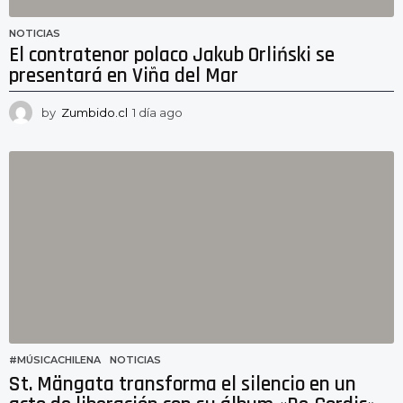
NOTICIAS
El contratenor polaco Jakub Orliński se
presentará en Viña del Mar
by
Zumbido.cl
1 día ago
1
d
í
a
a
g
o
#MÚSICACHILENA
,
NOTICIAS
St. Mängata transforma el silencio en un