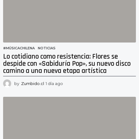
#MÚSICACHILENA
,
NOTICIAS
Lo cotidiano como resistencia: Flores se
despide con «Sabiduría Pop», su nuevo disco
camino a una nueva etapa artística
by
Zumbido.cl
1 día ago
1
d
í
a
a
g
o