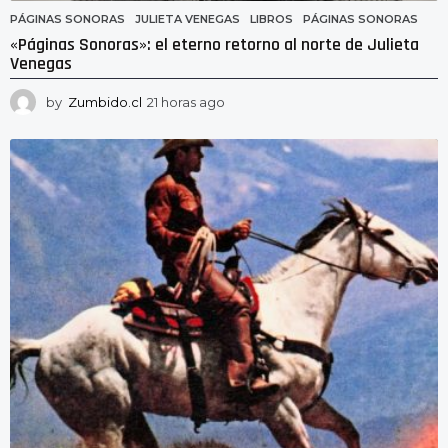
PÁGINAS SONORAS
JULIETA VENEGAS
,
LIBROS
,
PÁGINAS SONORAS
«Páginas Sonoras»: el eterno retorno al norte de Julieta
Venegas
by
Zumbido.cl
21 horas ago
2
1
h
o
r
a
s
a
g
o