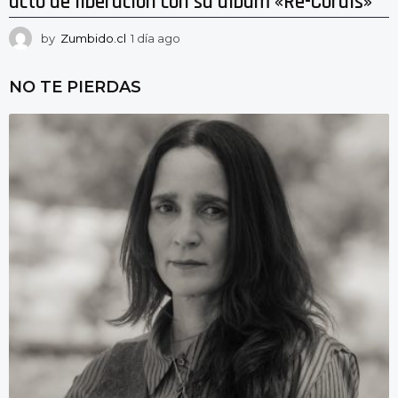
acto de liberación con su álbum «Re-Cordis»
by
Zumbido.cl
1 día ago
1
d
í
NO TE PIERDAS
a
a
g
o