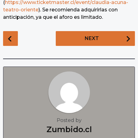
(
https://www.ticketmaster.cl/event/claudia-acuna-
teatro-oriente
). Se recomienda adquirirlas con
anticipación, ya que el aforo es limitado.
P
NEXT
o
s
t
P
a
g
i
n
a
t
Posted by
i
Zumbido.cl
o