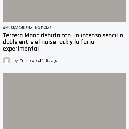
#MÚSICACHILENA
,
NOTICIAS
Tercera Mano debuta con un intenso sencillo
doble entre el noise rock y la furia
experimental
by
Zumbido.cl
1 día ago
1
d
í
a
a
g
o