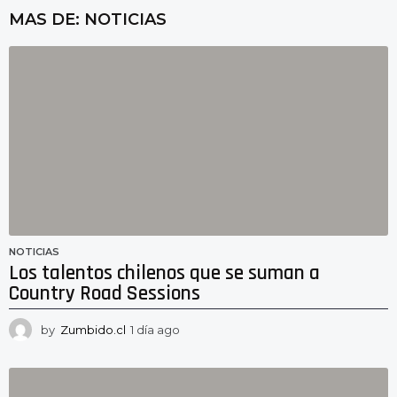
MAS DE:
NOTICIAS
NOTICIAS
Los talentos chilenos que se suman a
Country Road Sessions
by
Zumbido.cl
1 día ago
1
d
í
a