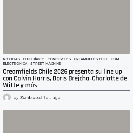
a
g
o
NOTICIAS
CLUB HÍPICO
,
CONCIERTOS
,
CREAMFIELDS CHILE
,
EDM
,
ELECTRÓNICA
,
STREET MACHINE
Creamfields Chile 2026 presenta su line up
con Calvin Harris, Boris Brejcha, Charlotte de
Witte y más
by
Zumbido.cl
1 día ago
1
d
í
a
a
g
o