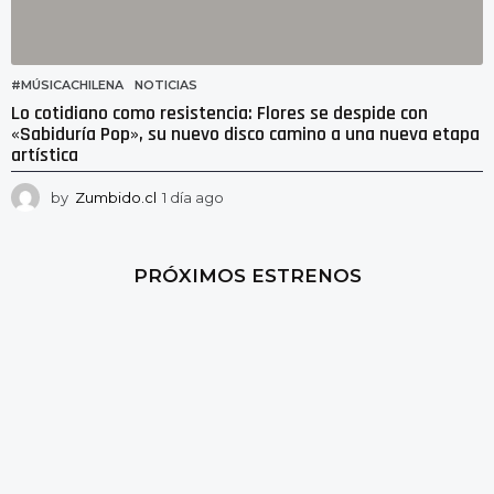
#MÚSICACHILENA
,
NOTICIAS
Lo cotidiano como resistencia: Flores se despide con
«Sabiduría Pop», su nuevo disco camino a una nueva etapa
artística
by
Zumbido.cl
1 día ago
1
d
í
a
PRÓXIMOS ESTRENOS
a
g
o