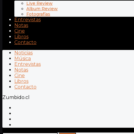
Live Review
Album Review
Fotografías
Entrevistas
Notas
Cine
Libros
Contacto
Noticias
Música
Entrevistas
Notas
Cine
Libros
Contacto
Zumbido.cl