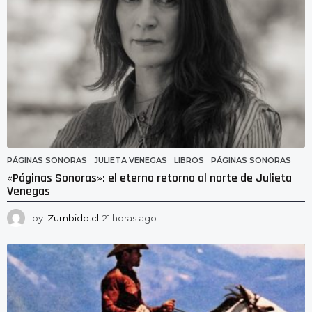
PÁGINAS SONORAS
JULIETA VENEGAS
,
LIBROS
,
PÁGINAS SONORAS
«Páginas Sonoras»: el eterno retorno al norte de Julieta
Venegas
by
Zumbido.cl
21 horas ago
2
1
h
o
r
a
s
a