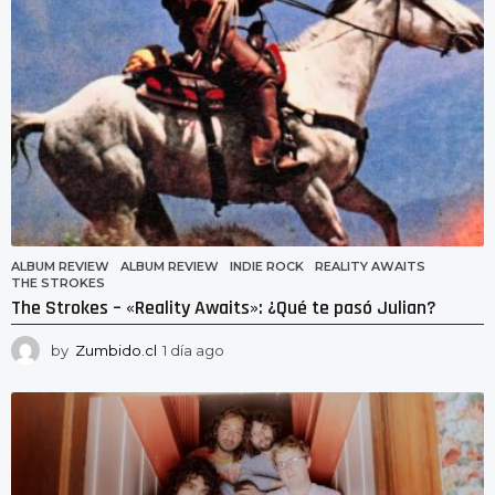
g
o
ALBUM REVIEW
ALBUM REVIEW
,
INDIE ROCK
,
REALITY AWAITS
,
THE STROKES
The Strokes – «Reality Awaits»: ¿Qué te pasó Julian?
by
Zumbido.cl
1 día ago
1
d
í
a
a
g
o