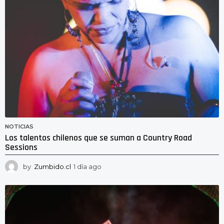
NOTICIAS
Los talentos chilenos que se suman a Country Road
Sessions
by
Zumbido.cl
1 día ago
1
d
í
a
a
g
o