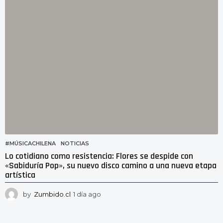
g
o
#MÚSICACHILENA
,
NOTICIAS
Lo cotidiano como resistencia: Flores se despide con
«Sabiduría Pop», su nuevo disco camino a una nueva etapa
artística
by
Zumbido.cl
1 día ago
1
d
í
a