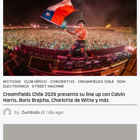
NOTICIAS
CLUB HÍPICO
,
CONCIERTOS
,
CREAMFIELDS CHILE
,
EDM
,
ELECTRÓNICA
,
STREET MACHINE
Creamfields Chile 2026 presenta su line up con Calvin
Harris, Boris Brejcha, Charlotte de Witte y más
by
Zumbido.cl
1 día ago
1
d
í
a
a