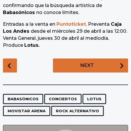
confirmando que la búsqueda artística de
Babasónicos
no conoce límites.
Entradas a la venta en
Puntoticket
. Preventa
Caja
Los Andes
desde el miércoles 29 de abril a las 12:00.
Venta General, jueves 30 de abril al mediodía.
Produce
Lotus.
P
NEXT
o
s
t
P
,
,
,
,
a
BABASÓNICOS
CONCIERTOS
LOTUS
g
MOVISTAR ARENA
ROCK ALTERNATIVO
i
n
a