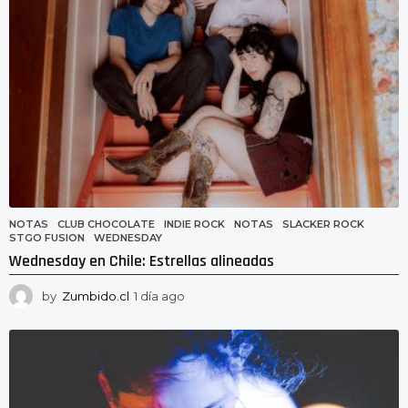
NOTAS
CLUB CHOCOLATE
,
INDIE ROCK
,
NOTAS
,
SLACKER ROCK
,
STGO FUSION
,
WEDNESDAY
Wednesday en Chile: Estrellas alineadas
by
Zumbido.cl
1 día ago
1
d
í
a
a
g
o