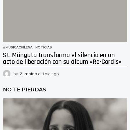
o
#MÚSICACHILENA
,
NOTICIAS
St. Mängata transforma el silencio en un
acto de liberación con su álbum «Re-Cordis»
by
Zumbido.cl
1 día ago
1
d
í
NO TE PIERDAS
a
a
g
o