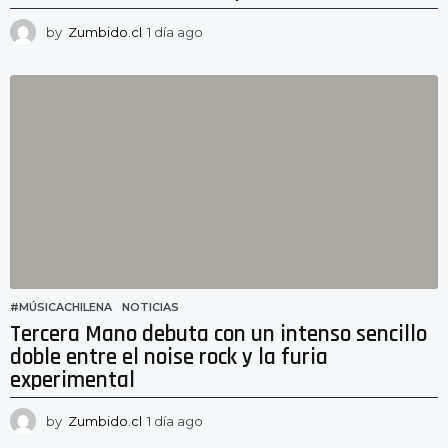
by
Zumbido.cl
1 día ago
1
d
í
a
a
g
o
#MÚSICACHILENA
,
NOTICIAS
Tercera Mano debuta con un intenso sencillo
doble entre el noise rock y la furia
experimental
by
Zumbido.cl
1 día ago
1
d