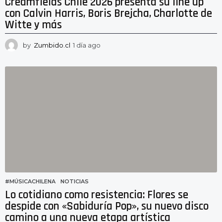
Creamfields Chile 2026 presenta su line up
con Calvin Harris, Boris Brejcha, Charlotte de
Witte y más
by
Zumbido.cl
1 día ago
1
d
í
a
a
g
o
#MÚSICACHILENA
,
NOTICIAS
Lo cotidiano como resistencia: Flores se
despide con «Sabiduría Pop», su nuevo disco
camino a una nueva etapa artística