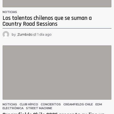
NOTICIAS
Los talentos chilenos que se suman a
Country Road Sessions
by
Zumbido.cl
1 día ago
1
d
í
a
a
g
o
NOTICIAS
CLUB HÍPICO
,
CONCIERTOS
,
CREAMFIELDS CHILE
,
EDM
,
ELECTRÓNICA
,
STREET MACHINE