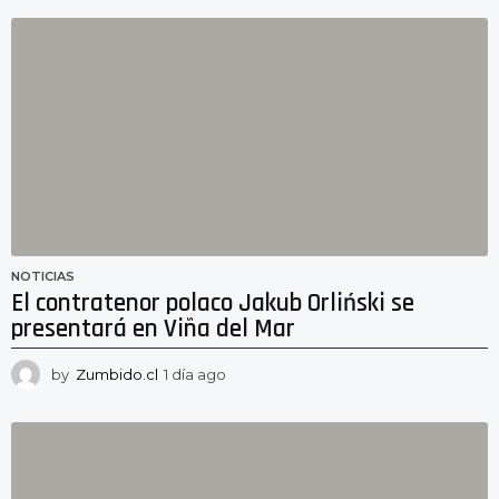
í
a
a
g
o
NOTICIAS
El contratenor polaco Jakub Orliński se
presentará en Viña del Mar
by
Zumbido.cl
1 día ago
1
d
í
a
a
g