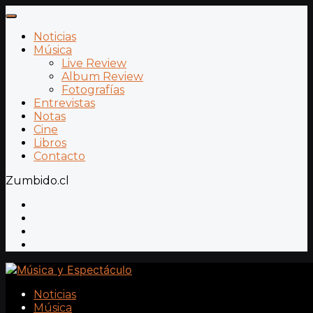
Noticias
Música
Live Review
Album Review
Fotografías
Entrevistas
Notas
Cine
Libros
Contacto
Zumbido.cl
Noticias
Música