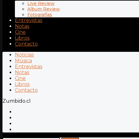
Live Review
Album Review
Fotografías
Entrevistas
Notas
Cine
Libros
Contacto
Noticias
Música
Entrevistas
Notas
Cine
Libros
Contacto
Zumbido.cl