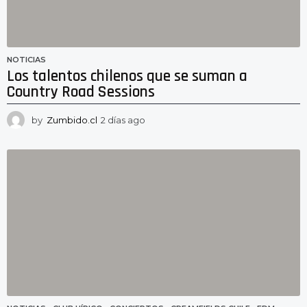
NOTICIAS
Los talentos chilenos que se suman a
Country Road Sessions
by
Zumbido.cl
2 días ago
2
d
í
a
s
a
g
o