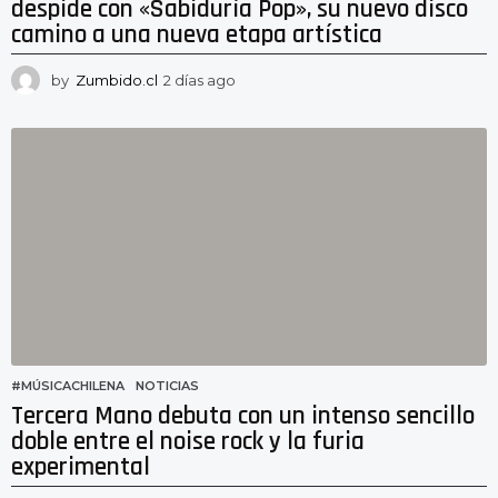
despide con «Sabiduría Pop», su nuevo disco
camino a una nueva etapa artística
by
Zumbido.cl
2 días ago
2
d
í
a
s
a
g
o
#MÚSICACHILENA
,
NOTICIAS
Tercera Mano debuta con un intenso sencillo
doble entre el noise rock y la furia
experimental