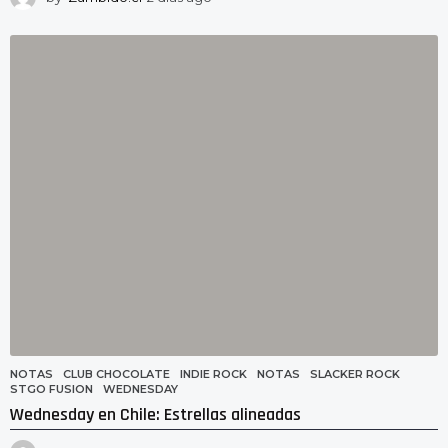
d
í
a
s
a
g
o
NOTAS
CLUB CHOCOLATE
,
INDIE ROCK
,
NOTAS
,
SLACKER ROCK
,
STGO FUSION
,
WEDNESDAY
Wednesday en Chile: Estrellas alineadas