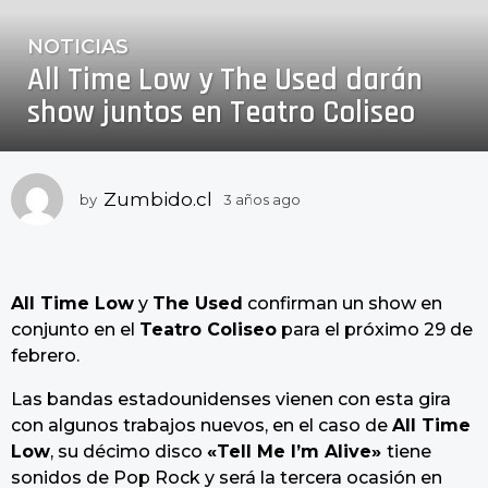
NOTICIAS
3
All Time Low y The Used darán
a
ñ
show juntos en Teatro Coliseo
o
s
a
Zumbido.cl
by
3 años ago
3
g
a
o
ñ
3
o
a
s
All Time Low
y
The Used
confirman un show en
a
ñ
g
conjunto en el
Teatro Coliseo
para el próximo 29 de
o
o
febrero.
s
a
Las bandas estadounidenses vienen con esta gira
g
con algunos trabajos nuevos, en el caso de
All Time
o
Low
, su décimo disco
«
Tell Me I’m Alive
»
tiene
sonidos de Pop Rock y será la tercera ocasión en