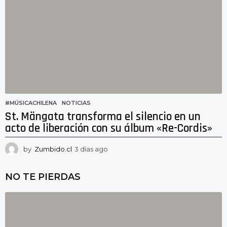
s
a
g
o
#MÚSICACHILENA
,
NOTICIAS
St. Mängata transforma el silencio en un
acto de liberación con su álbum «Re-Cordis»
by
Zumbido.cl
3 días ago
3
d
í
NO TE PIERDAS
a
s
a
g
o