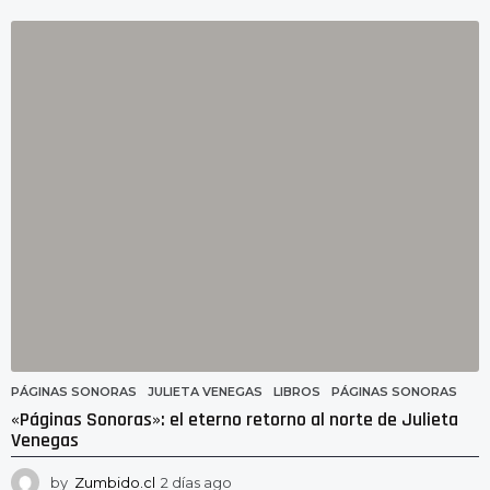
h
o
r
a
s
a
g
o
PÁGINAS SONORAS
JULIETA VENEGAS
,
LIBROS
,
PÁGINAS SONORAS
«Páginas Sonoras»: el eterno retorno al norte de Julieta
Venegas
by
Zumbido.cl
2 días ago
2