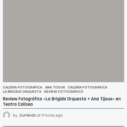
n
u
t
o
s
a
g
o
GALERÍA FOTOGRÁFICA
ANA TIJOUX
,
GALERÍA FOTOGRÁFICA
,
LA BRÍGIDA ORQUESTA
,
REVIEW FOTOGRÁFICO
Review Fotográfico «La Brígida Orquesta + Ana Tijoux» en
Teatro Coliseo
by
Zumbido.cl
9 horas ago
4
h
o