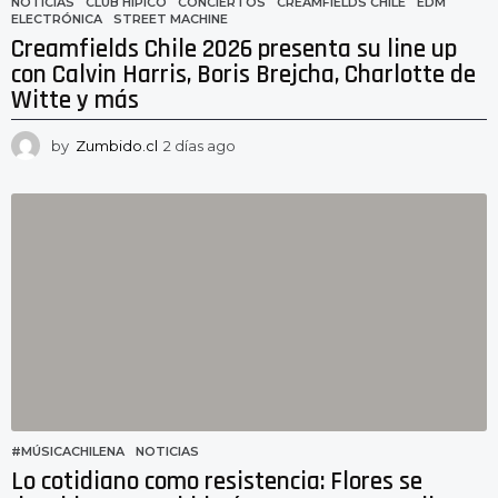
NOTICIAS
CLUB HÍPICO
,
CONCIERTOS
,
CREAMFIELDS CHILE
,
EDM
,
ELECTRÓNICA
,
STREET MACHINE
Creamfields Chile 2026 presenta su line up
con Calvin Harris, Boris Brejcha, Charlotte de
Witte y más
by
Zumbido.cl
2 días ago
2
d
í
a
s
a
g
o
#MÚSICACHILENA
,
NOTICIAS
Lo cotidiano como resistencia: Flores se