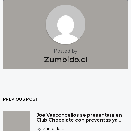
a
t
i
o
n
Posted by
Zumbido.cl
PREVIOUS POST
Joe Vasconcellos se presentará en
Club Chocolate con preventas ya...
by
Zumbido.cl