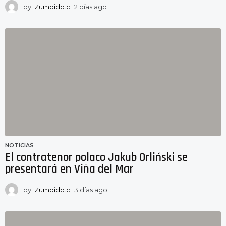
by
Zumbido.cl
2 días ago
2
d
í
a
s
a
g
o
NOTICIAS
El contratenor polaco Jakub Orliński se
presentará en Viña del Mar
by
Zumbido.cl
3 días ago
2
d
í
a