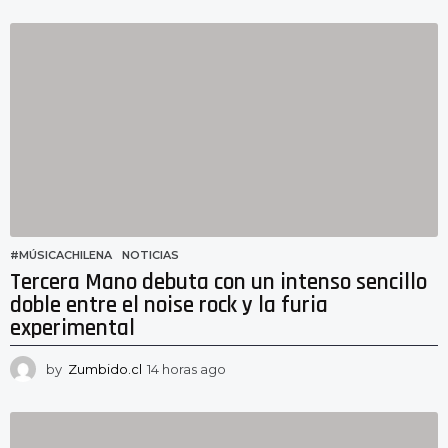
h
o
r
a
s
a
g
o
#MÚSICACHILENA
,
NOTICIAS
Tercera Mano debuta con un intenso sencillo
doble entre el noise rock y la furia
experimental
by
Zumbido.cl
14 horas ago
1
3
h
o
r