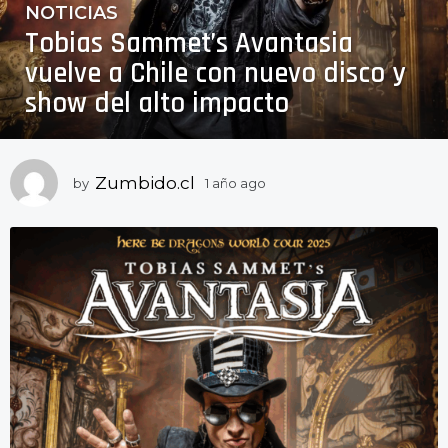
NOTICIAS
1
Tobias Sammet’s Avantasia
a
ñ
vuelve a Chile con nuevo disco y
o
show del alto impacto
a
g
o
1
Zumbido.cl
by
1 año ago
1
a
a
ñ
ñ
o
o
a
a
g
o
g
o