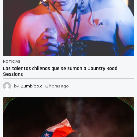
NOTICIAS
Los talentos chilenos que se suman a Country Road
Sessions
by
Zumbido.cl
12 horas ago
1
2
h
o
r
a
s
a
g