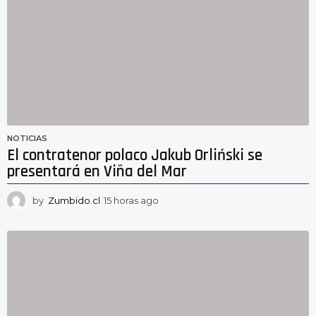
a
s
a
g
o
NOTICIAS
El contratenor polaco Jakub Orliński se
presentará en Viña del Mar
by
Zumbido.cl
15 horas ago
1
4
h
o
r
a
s
a
g