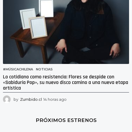
g
o
#MÚSICACHILENA
,
NOTICIAS
Lo cotidiano como resistencia: Flores se despide con
«Sabiduría Pop», su nuevo disco camino a una nueva etapa
artística
by
Zumbido.cl
14 horas ago
1
0
h
o
PRÓXIMOS ESTRENOS
r
a