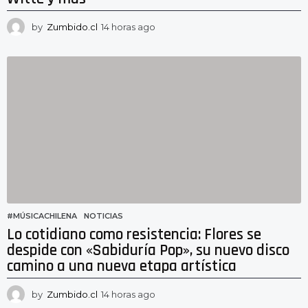
by
Zumbido.cl
14 horas ago
1
4
h
o
r
a
s
a
g
o
#MÚSICACHILENA
,
NOTICIAS
Lo cotidiano como resistencia: Flores se
despide con «Sabiduría Pop», su nuevo disco
camino a una nueva etapa artística
by
Zumbido.cl
14 horas ago
1
0