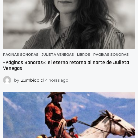
PÁGINAS SONORAS
JULIETA VENEGAS
,
LIBROS
,
PÁGINAS SONORAS
«Páginas Sonoras»: el eterno retorno al norte de Julieta
Venegas
by
Zumbido.cl
4 horas ago
4
h
o
r
a
s
a
g
o