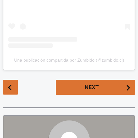
Una publicación compartida por Zumbido (@zumbido.cl)
P
NEXT
o
s
t
P
a
g