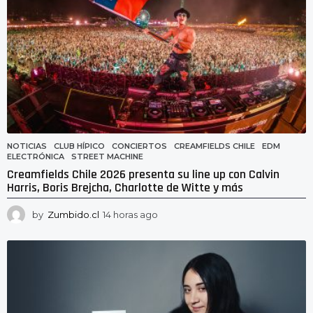
o
NOTICIAS
CLUB HÍPICO
,
CONCIERTOS
,
CREAMFIELDS CHILE
,
EDM
,
ELECTRÓNICA
,
STREET MACHINE
Creamfields Chile 2026 presenta su line up con Calvin
Harris, Boris Brejcha, Charlotte de Witte y más
by
Zumbido.cl
14 horas ago
1
4
h
o
r
a
s
a