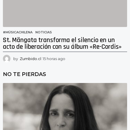
o
#MÚSICACHILENA
,
NOTICIAS
St. Mängata transforma el silencio en un
acto de liberación con su álbum «Re-Cordis»
by
Zumbido.cl
15 horas ago
1
5
h
NO TE PIERDAS
o
r
a
s
a
g
o