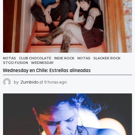
NOTAS
CLUB CHOCOLATE
,
INDIE ROCK
,
NOTAS
,
SLACKER ROCK
,
STGO FUSION
,
WEDNESDAY
Wednesday en Chile: Estrellas alineadas
by
Zumbido.cl
9 horas ago
9
h
o
r
a
s
a
g
o