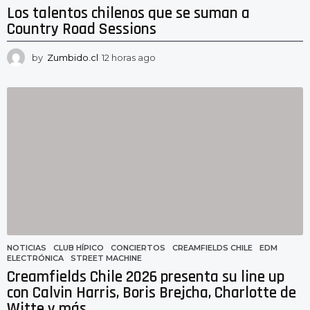
Los talentos chilenos que se suman a
Country Road Sessions
by
Zumbido.cl
12 horas ago
1
2
h
o
r
a
s
a
g
o
NOTICIAS
CLUB HÍPICO
,
CONCIERTOS
,
CREAMFIELDS CHILE
,
EDM
,
ELECTRÓNICA
,
STREET MACHINE
Creamfields Chile 2026 presenta su line up
con Calvin Harris, Boris Brejcha, Charlotte de
Witte y más