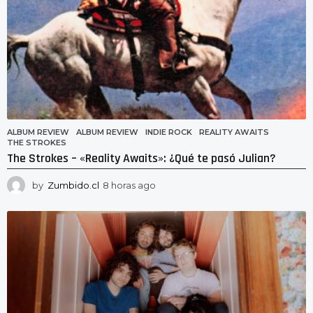
ALBUM REVIEW
ALBUM REVIEW
,
INDIE ROCK
,
REALITY AWAITS
,
THE STROKES
The Strokes – «Reality Awaits»: ¿Qué te pasó Julian?
by
Zumbido.cl
8 horas ago
8
h
o
r
a
s
a
g
o