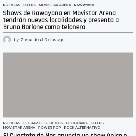
NOTICIAS
LOTUS
,
MOVISTAR ARENA
,
RAWAYANA
Shows de Rawayana en Movistar Arena
tendrán nuevas localidades y presenta a
Bruno Borlone como telonero
by
Zumbido.cl
3 días ago
2
d
í
a
s
a
g
o
NOTICIAS
EL CUARTETO DE NOS
,
FF BOOKING
,
LOTUS
,
MOVISTAR ARENA
,
POWER POP
,
ROCK ALTERNATIVO
El Cuarteto de Nos anuncia un show único e