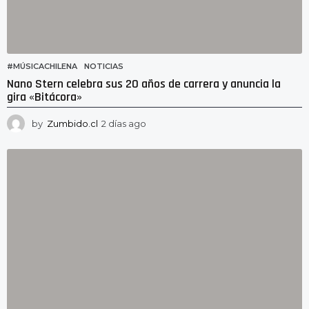
#MÚSICACHILENA
,
NOTICIAS
Nano Stern celebra sus 20 años de carrera y anuncia la
gira «Bitácora»
by
Zumbido.cl
2 días ago
2
d
í
a
s
a
g
o