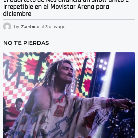
irrepetible en el Movistar Arena para
diciembre
by
Zumbido.cl
3 días ago
3
d
í
NO TE PIERDAS
a
s
a
g
o