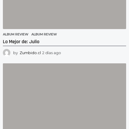
ALBUM REVIEW
ALBUM REVIEW
Lo Mejor de: Julio
by
Zumbido.cl
2 días ago
2
d
í
a
s
a
g
o