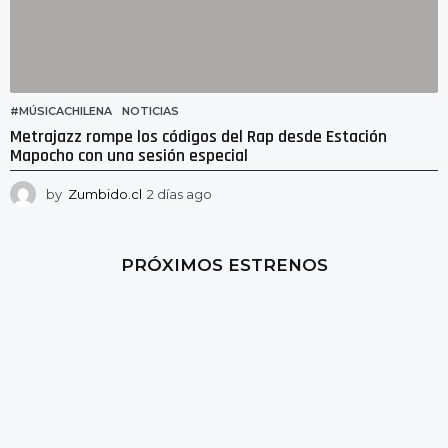
#MÚSICACHILENA
,
NOTICIAS
Metrajazz rompe los códigos del Rap desde Estación
Mapocho con una sesión especial
by
Zumbido.cl
2 días ago
2
d
í
a
PRÓXIMOS ESTRENOS
s
a
g
o