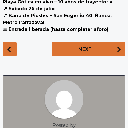
Playa Gótica en vivo – 10 años de trayectoria
📍
Sábado 26 de julio
📍
Barra de Pickles – San Eugenio 40, Ñuñoa,
Metro Irarrázaval
🎟️
Entrada liberada (hasta completar aforo)
P
NEXT
o
s
t
P
a
g
i
n
a
t
Posted by
i