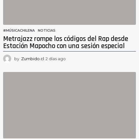
#MÚSICACHILENA
,
NOTICIAS
Metrajazz rompe los códigos del Rap desde
Estación Mapocho con una sesión especial
by
Zumbido.cl
2 días ago
2
d
í
a
s
a
g
o