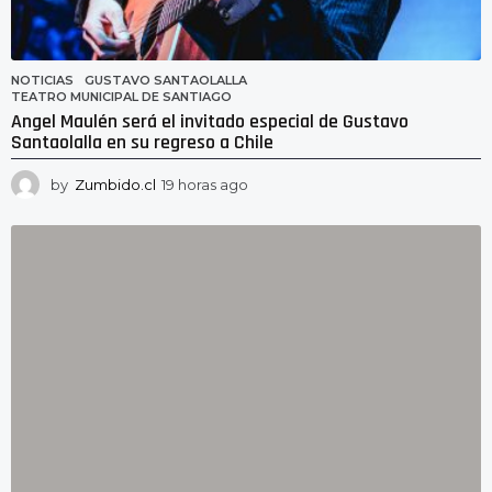
NOTICIAS
GUSTAVO SANTAOLALLA
,
TEATRO MUNICIPAL DE SANTIAGO
Angel Maulén será el invitado especial de Gustavo
Santaolalla en su regreso a Chile
by
Zumbido.cl
19 horas ago
1
9
h
o
r
a
s
a
g
o