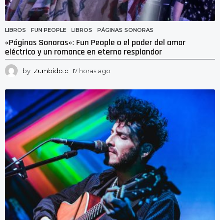
LIBROS
FUN PEOPLE
,
LIBROS
,
PÁGINAS SONORAS
«Páginas Sonoras»: Fun People o el poder del amor
eléctrico y un romance en eterno resplandor
by
Zumbido.cl
17 horas ago
1
7
h
o
r
a
s
a
g
o