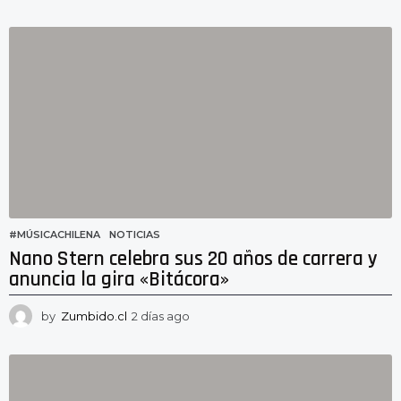
9
h
o
r
a
s
a
g
o
#MÚSICACHILENA
,
NOTICIAS
Nano Stern celebra sus 20 años de carrera y
anuncia la gira «Bitácora»
by
Zumbido.cl
2 días ago
2
d
í
a
s
a