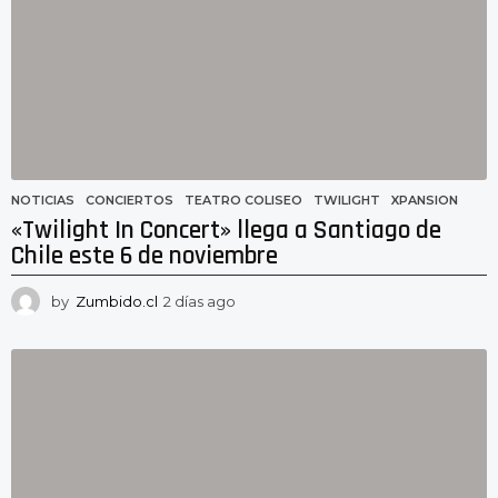
g
o
NOTICIAS
CONCIERTOS
,
TEATRO COLISEO
,
TWILIGHT
,
XPANSION
«Twilight In Concert» llega a Santiago de
Chile este 6 de noviembre
by
Zumbido.cl
2 días ago
2
d
í
a
s
a
g
o