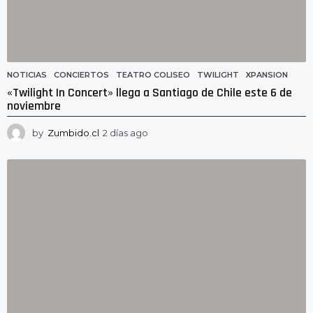
NOTICIAS
CONCIERTOS
,
TEATRO COLISEO
,
TWILIGHT
,
XPANSION
«Twilight In Concert» llega a Santiago de Chile este 6 de
noviembre
by
Zumbido.cl
2 días ago
2
d
í
a
s
a
g
o