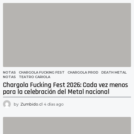
h
o
r
a
s
a
g
o
NOTAS
CHARGOLA FUCKING FEST
,
CHARGOLA PROD
,
DEATH METAL
,
NOTAS
,
TEATRO CARIOLA
Chargola Fucking Fest 2026: Cada vez menos
para la celebración del Metal nacional
by
Zumbido.cl
4 días ago
4
d
í
a
s
a