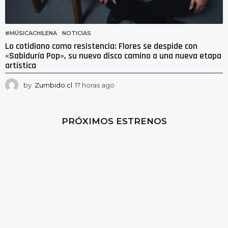
#MÚSICACHILENA
,
NOTICIAS
Lo cotidiano como resistencia: Flores se despide con
«Sabiduría Pop», su nuevo disco camino a una nueva etapa
artística
by
Zumbido.cl
17 horas ago
1
3
h
o
PRÓXIMOS ESTRENOS
r
a
s
a
g
o