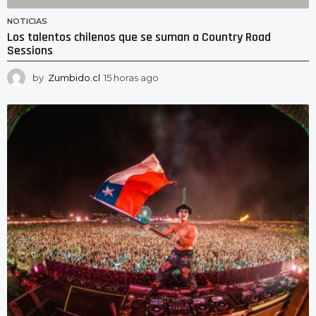
NOTICIAS
Los talentos chilenos que se suman a Country Road
Sessions
by
Zumbido.cl
15 horas ago
1
5
h
o
r
a
s
a
g
o