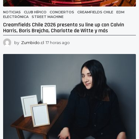
NOTICIAS
CLUB HÍPICO
,
CONCIERTOS
,
CREAMFIELDS CHILE
,
EDM
,
ELECTRÓNICA
,
STREET MACHINE
Creamfields Chile 2026 presenta su line up con Calvin
Harris, Boris Brejcha, Charlotte de Witte y más
by
Zumbido.cl
17 horas ago
1
7
h
o
r
a
s
a
g
o