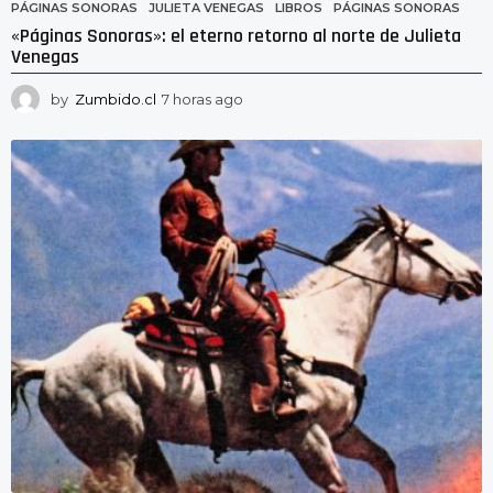
PÁGINAS SONORAS
JULIETA VENEGAS
,
LIBROS
,
PÁGINAS SONORAS
«Páginas Sonoras»: el eterno retorno al norte de Julieta
Venegas
by
Zumbido.cl
7 horas ago
7
h
o
r
a
s
a
g
o