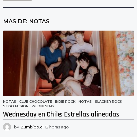
MAS DE:
NOTAS
NOTAS
CLUB CHOCOLATE
,
INDIE ROCK
,
NOTAS
,
SLACKER ROCK
,
STGO FUSION
,
WEDNESDAY
Wednesday en Chile: Estrellas alineadas
by
Zumbido.cl
12 horas ago
1
2