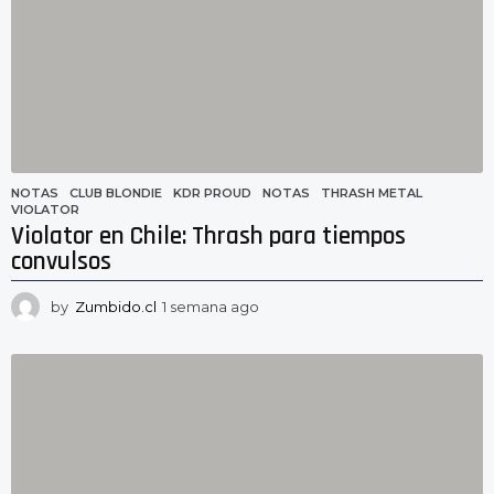
g
o
NOTAS
CLUB BLONDIE
,
KDR PROUD
,
NOTAS
,
THRASH METAL
,
VIOLATOR
Violator en Chile: Thrash para tiempos
convulsos
by
Zumbido.cl
1 semana ago
1
s
e
m
a
n
a
a
g