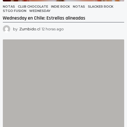
NOTAS
CLUB CHOCOLATE
,
INDIE ROCK
,
NOTAS
,
SLACKER ROCK
,
STGO FUSION
,
WEDNESDAY
Wednesday en Chile: Estrellas alineadas
by
Zumbido.cl
12 horas ago
1
2
h
o
r
a
s
a
g
o