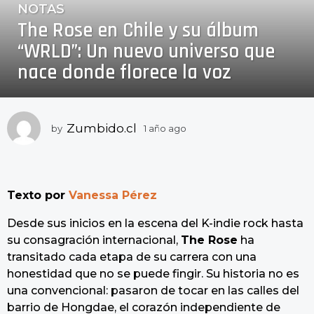
NOTAS
1
The Rose en Chile y su álbum
a
ñ
“WRLD”: Un nuevo universo que
o
nace donde florece la voz
a
g
o
1
Zumbido.cl
by
1 año ago
1
a
a
ñ
ñ
o
o
a
a
Texto por
Vanessa Pérez
g
o
g
Desde sus inicios en la escena del K-indie rock hasta
o
su consagración internacional,
The Rose
ha
transitado cada etapa de su carrera con una
honestidad que no se puede fingir. Su historia no es
una convencional: pasaron de tocar en las calles del
barrio de Hongdae, el corazón independiente de