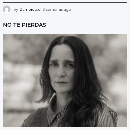
by
Zumbido.cl
3 semanas ago
3
s
e
NO TE PIERDAS
m
a
n
a
s
a
g
o