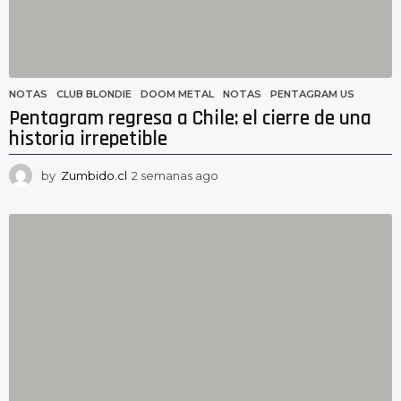
o
NOTAS
CLUB BLONDIE
,
DOOM METAL
,
NOTAS
,
PENTAGRAM US
Pentagram regresa a Chile: el cierre de una
historia irrepetible
by
Zumbido.cl
2 semanas ago
2
s
e
m
a
n
a
s
a
g
o