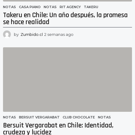
NOTAS
CASA PIANO
,
NOTAS
,
RIT AGENCY
,
TAKERU
Takeru en Chile: Un año después, la promesa
se hace realidad
by
Zumbido.cl
2 semanas ago
2
s
e
m
a
n
a
s
a
g
o
NOTAS
BERSUIT VERGARABAT
,
CLUB CHOCOLATE
,
NOTAS
Bersuit Vergarabat en Chile: Identidad,
crudeza y lucidez