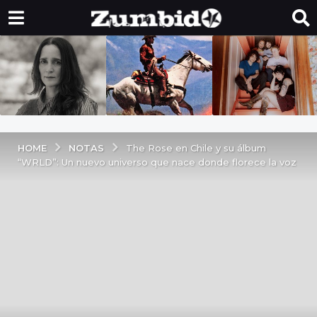
NOTAS
HOME
The Rose en Chile y su álbum
“WRLD”: Un nuevo universo que nace donde florece la voz