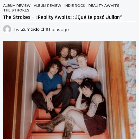
ALBUM REVIEW
ALBUM REVIEW
,
INDIE ROCK
,
REALITY AWAITS
,
THE STROKES
The Strokes – «Reality Awaits»: ¿Qué te pasó Julian?
by
Zumbido.cl
11 horas ago
1
1
h
o
r
a
s
a
g
o