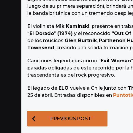
luego de su primera separación), brindará 
la banda británica con un tremendo desplieg
El violinista
Mik Kaminski
, presente en tra
“
El Dorado
”
(1974)
y el reconocido
“Out Of 
de los músicos
Glen Burtnik
,
Parthenon Hu
Townsend
, creando una sólida formación pa
Canciones legendarias como “
Evil Woman
”
paradas obligadas de este recorrido por la 
trascendentales del rock progresivo.
El legado de
ELO
vuelve a Chile junto con
T
25 de abril. Entradas disponibles en
Puntoti
P
PREVIOUS POST
o