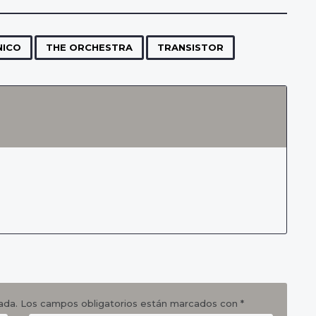
,
,
NICO
THE ORCHESTRA
TRANSISTOR
ada.
Los campos obligatorios están marcados con
*