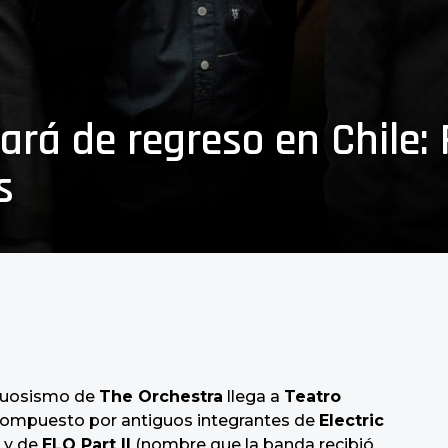
ará de regreso en Chile: 
s
rtuosismo de
The Orchestra
llega a
Teatro
o compuesto por antiguos integrantes de
Electric
 y de
ELO Part II
(nombre que la banda recibió