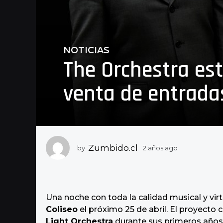
NOTICIAS
2
The Orchestra est
a
ñ
venta de entrada
o
s
a
g
o
1
Zumbido.cl
by
2 años ago
1
a
a
ñ
ñ
o
o
a
a
g
Una noche con toda la calidad musical y vi
o
g
Coliseo
el próximo 25 de abril. El proyect
o
Light Orchestra
durante sus primeros años