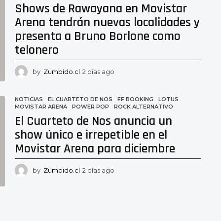
Shows de Rawayana en Movistar
g
o
Arena tendrán nuevas localidades y
presenta a Bruno Borlone como
telonero
by
Zumbido.cl
2 días ago
2
d
í
a
NOTICIAS
EL CUARTETO DE NOS
,
FF BOOKING
,
LOTUS
,
MOVISTAR ARENA
,
POWER POP
,
ROCK ALTERNATIVO
s
El Cuarteto de Nos anuncia un
a
g
show único e irrepetible en el
o
Movistar Arena para diciembre
by
Zumbido.cl
2 días ago
2
d
í
a
s
a