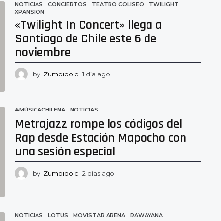
NOTICIAS
CONCIERTOS
,
TEATRO COLISEO
,
TWILIGHT
,
s
XPANSION
a
«Twilight In Concert» llega a
g
o
Santiago de Chile este 6 de
noviembre
by
Zumbido.cl
1 día ago
1
d
í
a
#MÚSICACHILENA
,
NOTICIAS
a
Metrajazz rompe los códigos del
g
o
Rap desde Estación Mapocho con
una sesión especial
by
Zumbido.cl
2 días ago
2
d
í
a
s
NOTICIAS
LOTUS
,
MOVISTAR ARENA
,
RAWAYANA
a