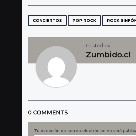
s
t
P
,
,
CONCIERTOS
POP ROCK
ROCK SINFÓ
a
g
Posted by
i
Zumbido.cl
n
a
t
i
o
n
0 COMMENTS
Tu dirección de correo electrónico no será public