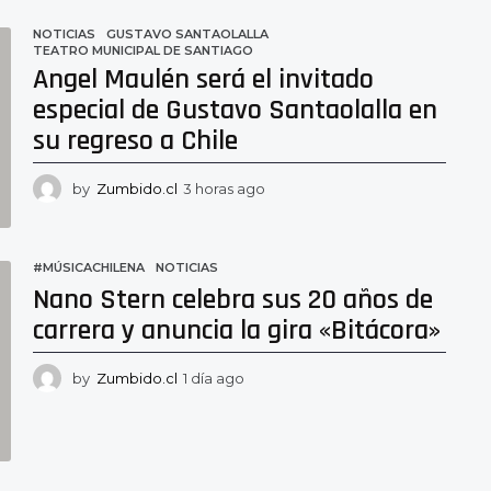
NOTICIAS
GUSTAVO SANTAOLALLA
,
TEATRO MUNICIPAL DE SANTIAGO
Angel Maulén será el invitado
especial de Gustavo Santaolalla en
su regreso a Chile
by
Zumbido.cl
3 horas ago
3
h
o
r
#MÚSICACHILENA
,
NOTICIAS
a
Nano Stern celebra sus 20 años de
s
a
carrera y anuncia la gira «Bitácora»
g
o
by
Zumbido.cl
1 día ago
2
1
h
o
r
a