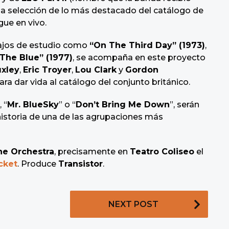
una selección de lo más destacado del catálogo de
ue en vivo.
bajos de estudio como
“On The Third Day” (1973)
,
The Blue” (1977)
, se acompaña en este proyecto
xley
,
Eric Troyer
,
Lou Clark
y
Gordon
ra dar vida al catálogo del conjunto británico.
, “
Mr. BlueSky
” o “
Don’t Bring Me Down
”, serán
historia de una de las agrupaciones más
he Orchestra
, precisamente en
Teatro Coliseo
el
cket
. Produce
Transistor
.
NEXT POST