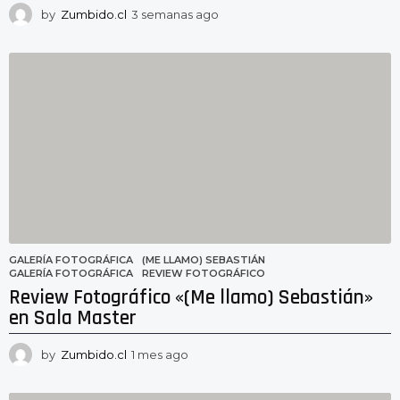
by
Zumbido.cl
3 semanas ago
3
s
e
m
a
n
a
s
a
g
o
GALERÍA FOTOGRÁFICA
(ME LLAMO) SEBASTIÁN
,
GALERÍA FOTOGRÁFICA
,
REVIEW FOTOGRÁFICO
Review Fotográfico «(Me llamo) Sebastián»
en Sala Master
by
Zumbido.cl
1 mes ago
1
m
e