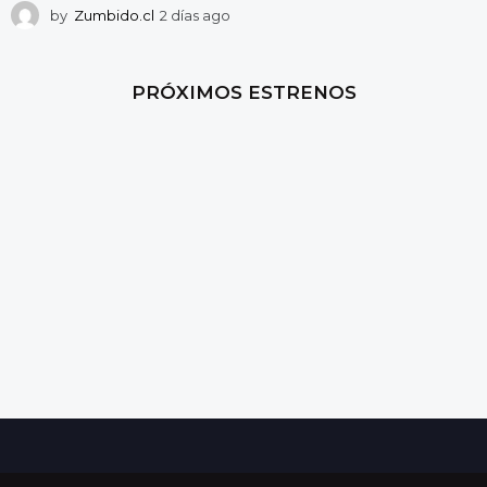
by
Zumbido.cl
2 días ago
2
d
í
a
PRÓXIMOS ESTRENOS
s
a
g
o