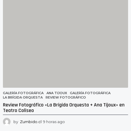
n
u
t
o
s
a
g
o
GALERÍA FOTOGRÁFICA
ANA TIJOUX
,
GALERÍA FOTOGRÁFICA
,
LA BRÍGIDA ORQUESTA
,
REVIEW FOTOGRÁFICO
Review Fotográfico «La Brígida Orquesta + Ana Tijoux» en
Teatro Coliseo
by
Zumbido.cl
9 horas ago
4
h