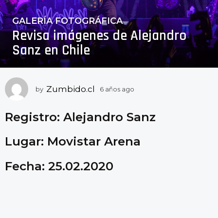
GALERÍA FOTOGRÁFICA
6
Revisa imágenes de Alejandro
a
ñ
Sanz en Chile
o
s
a
Zumbido.cl
by
6 años ago
6
g
a
o
ñ
Registro: Alejandro Sanz
6
o
a
s
a
ñ
Lugar: Movistar Arena
g
o
o
s
Fecha: 25.02.2020
a
g
o