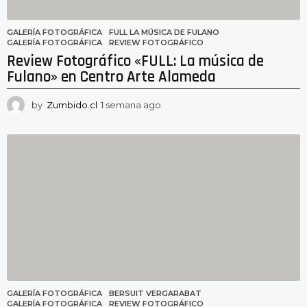
GALERÍA FOTOGRÁFICA
FULL LA MÚSICA DE FULANO
,
GALERÍA FOTOGRÁFICA
,
REVIEW FOTOGRÁFICO
Review Fotográfico «FULL: La música de
Fulano» en Centro Arte Alameda
by
Zumbido.cl
1 semana ago
1
s
e
m
a
n
a
a
g
o
GALERÍA FOTOGRÁFICA
BERSUIT VERGARABAT
,
GALERÍA FOTOGRÁFICA
,
REVIEW FOTOGRÁFICO