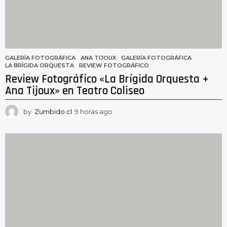
GALERÍA FOTOGRÁFICA
ANA TIJOUX
,
GALERÍA FOTOGRÁFICA
,
LA BRÍGIDA ORQUESTA
,
REVIEW FOTOGRÁFICO
Review Fotográfico «La Brígida Orquesta +
Ana Tijoux» en Teatro Coliseo
by
Zumbido.cl
9 horas ago
4
h
o
r
a
s
a
g
o