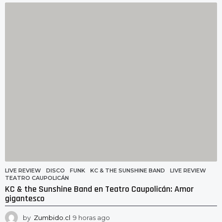
o
r
a
s
a
g
o
LIVE REVIEW
DISCO
,
FUNK
,
KC & THE SUNSHINE BAND
,
LIVE REVIEW
,
TEATRO CAUPOLICÁN
KC & the Sunshine Band en Teatro Caupolicán: Amor
gigantesco
by
Zumbido.cl
9 horas ago
9