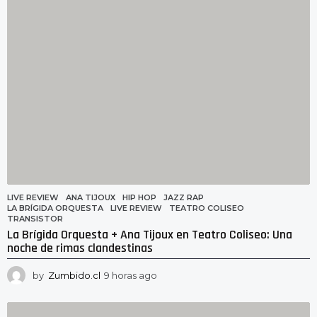
LIVE REVIEW
ANA TIJOUX
,
HIP HOP
,
JAZZ RAP
,
LA BRÍGIDA ORQUESTA
,
LIVE REVIEW
,
TEATRO COLISEO
,
TRANSISTOR
La Brígida Orquesta + Ana Tijoux en Teatro Coliseo: Una
noche de rimas clandestinas
by
Zumbido.cl
9 horas ago
4
9
m
i