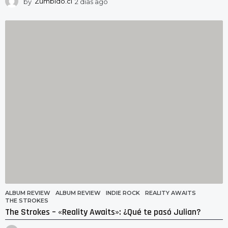
by
Zumbido.cl
2 días ago
2
d
í
a
s
a
g
o
ALBUM REVIEW
ALBUM REVIEW
,
INDIE ROCK
,
REALITY AWAITS
,
THE STROKES
The Strokes – «Reality Awaits»: ¿Qué te pasó Julian?