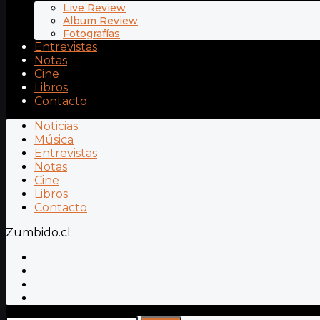
Live Review
Album Review
Fotografías
Entrevistas
Notas
Cine
Libros
Contacto
Noticias
Música
Entrevistas
Notas
Cine
Libros
Contacto
Zumbido.cl