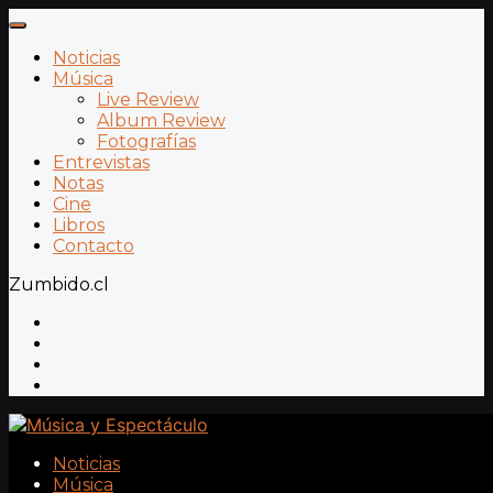
Noticias
Música
Live Review
Album Review
Fotografías
Entrevistas
Notas
Cine
Libros
Contacto
Zumbido.cl
Noticias
Música