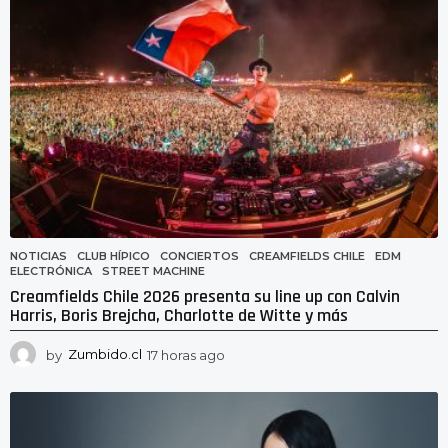
a
g
o
NOTICIAS
CLUB HÍPICO
,
CONCIERTOS
,
CREAMFIELDS CHILE
,
EDM
,
ELECTRÓNICA
,
STREET MACHINE
Creamfields Chile 2026 presenta su line up con Calvin
Harris, Boris Brejcha, Charlotte de Witte y más
by
Zumbido.cl
17 horas ago
1
7
h
o
r