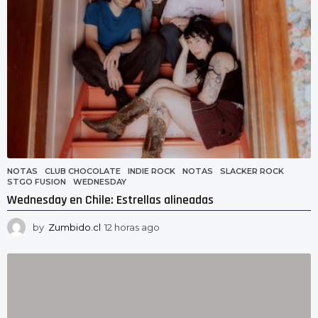
g
o
NOTAS
CLUB CHOCOLATE
,
INDIE ROCK
,
NOTAS
,
SLACKER ROCK
,
STGO FUSION
,
WEDNESDAY
Wednesday en Chile: Estrellas alineadas
by
Zumbido.cl
12 horas ago
1
2
h
o
r
a
s