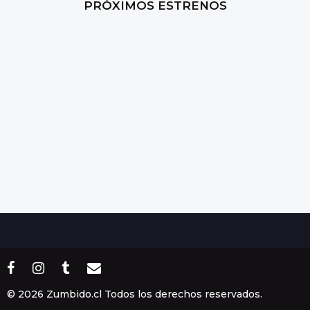
PRÓXIMOS ESTRENOS
r
a
s
a
g
o
© 2026 Zumbido.cl Todos los derechos reservados.