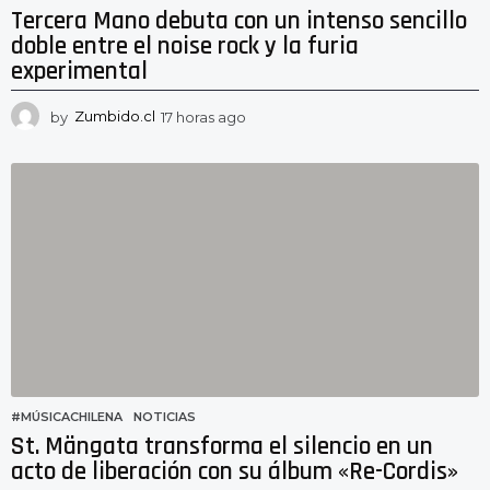
Tercera Mano debuta con un intenso sencillo
doble entre el noise rock y la furia
experimental
by
Zumbido.cl
17 horas ago
1
6
h
o
r
a
s
a
g
o
#MÚSICACHILENA
,
NOTICIAS
St. Mängata transforma el silencio en un
acto de liberación con su álbum «Re-Cordis»