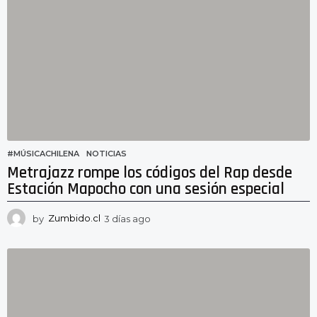
s
a
g
o
#MÚSICACHILENA
,
NOTICIAS
Metrajazz rompe los códigos del Rap desde
Estación Mapocho con una sesión especial
by
Zumbido.cl
3 días ago
3
d
í
a
s
a
g
o