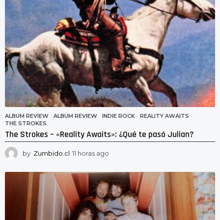
o
ALBUM REVIEW
ALBUM REVIEW
,
INDIE ROCK
,
REALITY AWAITS
,
THE STROKES
The Strokes – «Reality Awaits»: ¿Qué te pasó Julian?
by
Zumbido.cl
11 horas ago
1
1
h
o
r
a
s
a