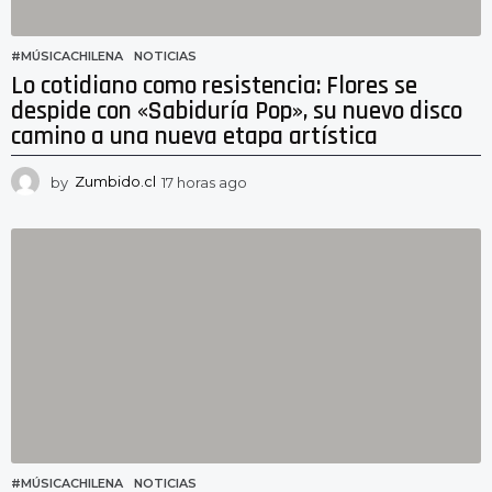
#MÚSICACHILENA
,
NOTICIAS
Lo cotidiano como resistencia: Flores se
despide con «Sabiduría Pop», su nuevo disco
camino a una nueva etapa artística
by
Zumbido.cl
17 horas ago
1
3
h
o
r
a
s
a
g
o
#MÚSICACHILENA
,
NOTICIAS