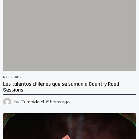
a
g
o
NOTICIAS
Los talentos chilenos que se suman a Country Road
Sessions
by
Zumbido.cl
15 horas ago
1
5
h
o
r
a
s