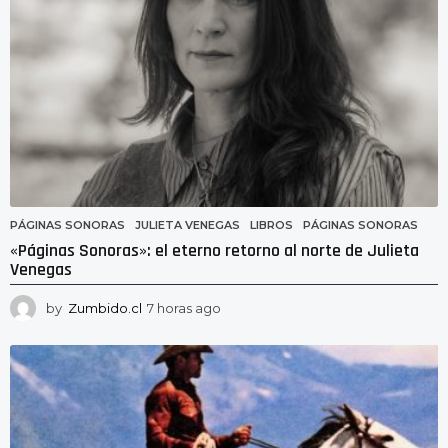
PÁGINAS SONORAS
JULIETA VENEGAS
,
LIBROS
,
PÁGINAS SONORAS
«Páginas Sonoras»: el eterno retorno al norte de Julieta
Venegas
by
Zumbido.cl
7 horas ago
7
h
o
r
a
s
a
g