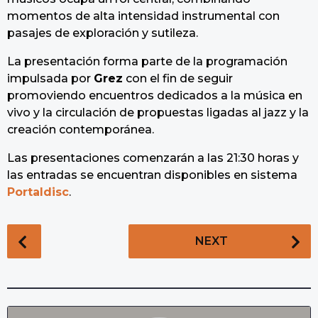
momentos de alta intensidad instrumental con
pasajes de exploración y sutileza.
La presentación forma parte de la programación
impulsada por
Grez
con el fin de seguir
promoviendo encuentros dedicados a la música en
vivo y la circulación de propuestas ligadas al jazz y la
creación contemporánea.
Las presentaciones comenzarán a las 21:30 horas y
las entradas se encuentran disponibles en sistema
Portaldisc
.
P
NEXT
o
s
t
P