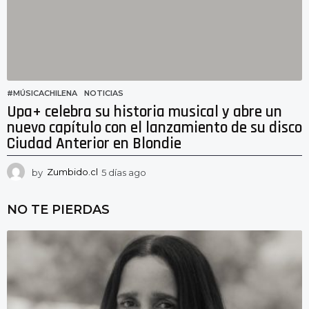
#MÚSICACHILENA
,
NOTICIAS
Upa+ celebra su historia musical y abre un
nuevo capítulo con el lanzamiento de su disco
Ciudad Anterior en Blondie
by
Zumbido.cl
5 días ago
5
d
í
NO TE PIERDAS
a
s
a
g
o