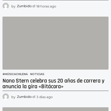
by
Zumbido.cl
18 horas ago
1
8
h
o
r
a
s
a
g
o
#MÚSICACHILENA
,
NOTICIAS
Nano Stern celebra sus 20 años de carrera y
anuncia la gira «Bitácora»
by
Zumbido.cl
3 días ago
2
d
í
a