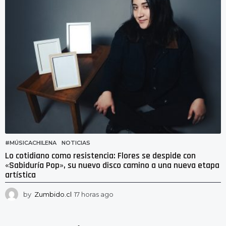
a
s
a
g
o
#MÚSICACHILENA
,
NOTICIAS
Lo cotidiano como resistencia: Flores se despide con
«Sabiduría Pop», su nuevo disco camino a una nueva etapa
artística
by
Zumbido.cl
17 horas ago
1
3
h
o