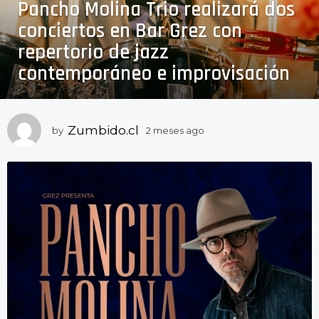
Pancho Molina Trio realizará dos
m
e
conciertos en Bar Grez con
s
repertorio de jazz
e
contemporáneo e improvisación
s
a
g
o
Zumbido.cl
by
2 meses ago
2
2
m
e
m
s
e
e
s
s
e
a
g
s
o
a
g
o