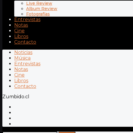
Live Review
Album Review
Fotografías
Entrevistas
Notas
Cine
Libros
Contacto
Noticias
Música
Entrevistas
Notas
Cine
Libros
Contacto
Zumbido.cl