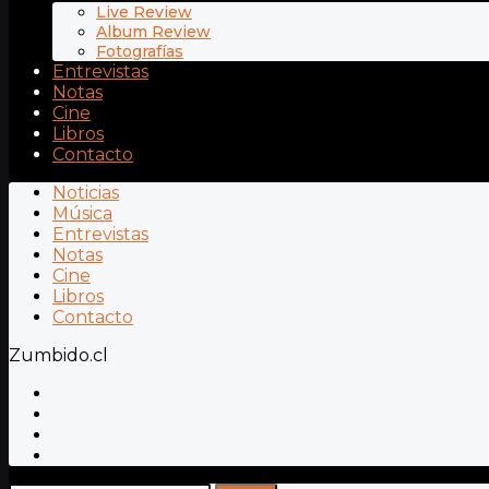
Live Review
Album Review
Fotografías
Entrevistas
Notas
Cine
Libros
Contacto
Noticias
Música
Entrevistas
Notas
Cine
Libros
Contacto
Zumbido.cl