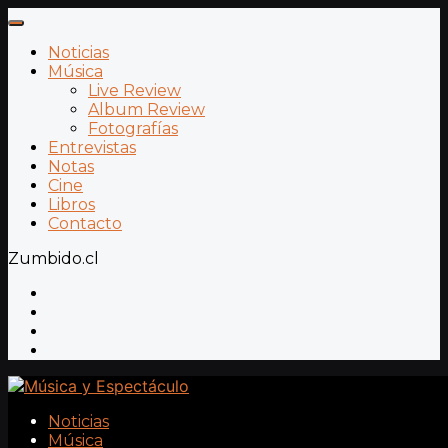
Noticias
Música
Live Review
Album Review
Fotografías
Entrevistas
Notas
Cine
Libros
Contacto
Zumbido.cl
Noticias
Música