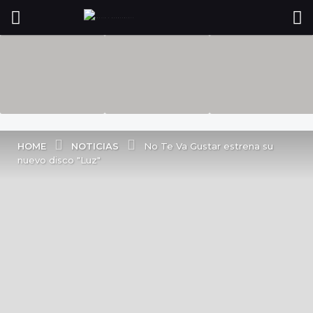
NOTICIAS
HOME
No Te Va Gustar estrena su
nuevo disco "Luz"