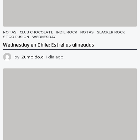
NOTAS
CLUB CHOCOLATE
,
INDIE ROCK
,
NOTAS
,
SLACKER ROCK
,
STGO FUSION
,
WEDNESDAY
Wednesday en Chile: Estrellas alineadas
by
Zumbido.cl
1 día ago
1
d
í
a
a
g
o