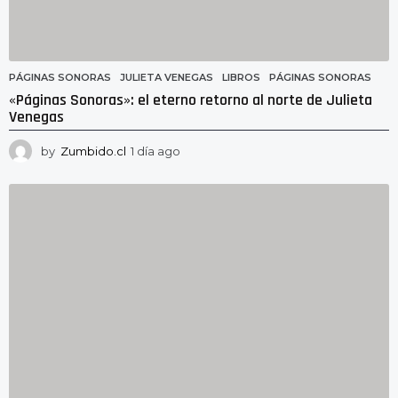
PÁGINAS SONORAS
JULIETA VENEGAS
,
LIBROS
,
PÁGINAS SONORAS
«Páginas Sonoras»: el eterno retorno al norte de Julieta
Venegas
by
Zumbido.cl
1 día ago
1
d
í
a
a
g
o