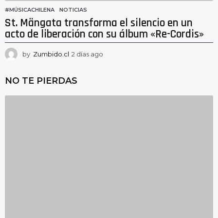
#MÚSICACHILENA
,
NOTICIAS
St. Mängata transforma el silencio en un
acto de liberación con su álbum «Re-Cordis»
by
Zumbido.cl
2 días ago
2
d
í
NO TE PIERDAS
a
s
a
g
o