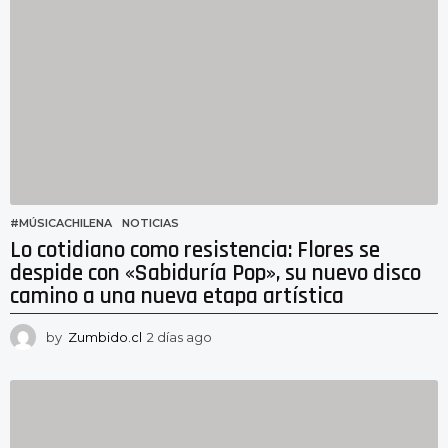
a
s
a
g
o
#MÚSICACHILENA
,
NOTICIAS
Lo cotidiano como resistencia: Flores se
despide con «Sabiduría Pop», su nuevo disco
camino a una nueva etapa artística
by
Zumbido.cl
2 días ago
1
d
í
a
a
g