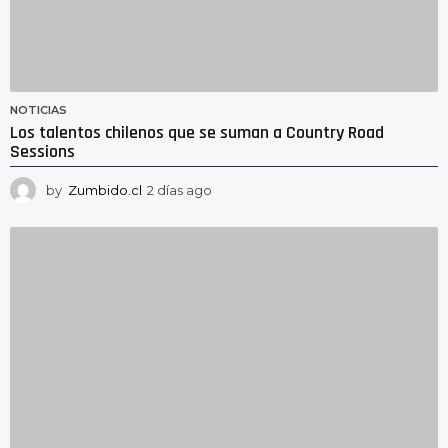
NOTICIAS
Los talentos chilenos que se suman a Country Road
Sessions
by
Zumbido.cl
2 días ago
2
d
í
a
s
a
g
o