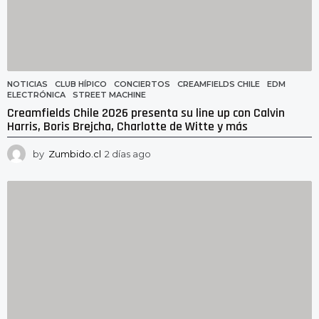
NOTICIAS
CLUB HÍPICO
,
CONCIERTOS
,
CREAMFIELDS CHILE
,
EDM
,
ELECTRÓNICA
,
STREET MACHINE
Creamfields Chile 2026 presenta su line up con Calvin
Harris, Boris Brejcha, Charlotte de Witte y más
by
Zumbido.cl
2 días ago
2
d
í
a
s
a
g
o