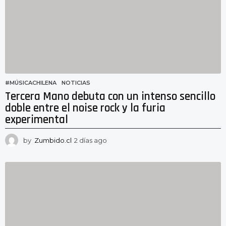
o
#MÚSICACHILENA
,
NOTICIAS
Tercera Mano debuta con un intenso sencillo
doble entre el noise rock y la furia
experimental
by
Zumbido.cl
2 días ago
2
d
í
a
s
a
g
o