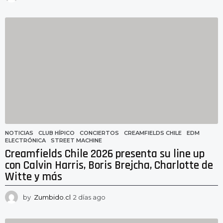
d
í
a
s
a
g
o
NOTICIAS
CLUB HÍPICO
,
CONCIERTOS
,
CREAMFIELDS CHILE
,
EDM
,
ELECTRÓNICA
,
STREET MACHINE
Creamfields Chile 2026 presenta su line up
con Calvin Harris, Boris Brejcha, Charlotte de
Witte y más
by
Zumbido.cl
2 días ago
2
d
í