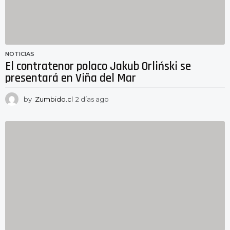
NOTICIAS
El contratenor polaco Jakub Orliński se
presentará en Viña del Mar
by
Zumbido.cl
2 días ago
2
d
í
a
s
a
g
o