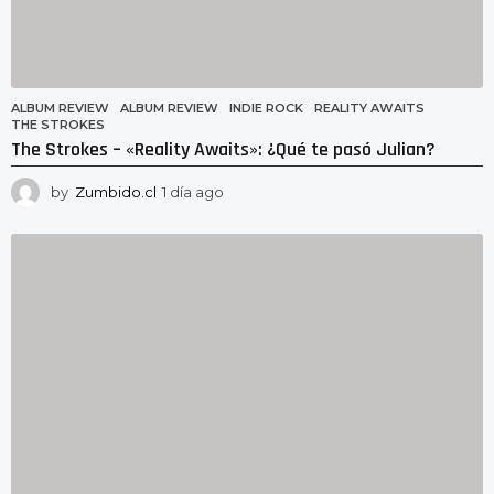
ALBUM REVIEW
ALBUM REVIEW
,
INDIE ROCK
,
REALITY AWAITS
,
THE STROKES
The Strokes – «Reality Awaits»: ¿Qué te pasó Julian?
by
Zumbido.cl
1 día ago
1
d
í
a
a
g
o