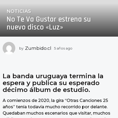
NOTICIAS
5
No Te Va Gustar estrena su
a
ñ
nuevo disco «Luz»
o
s
a
Zumbido.cl
by
5 años ago
5
g
a
o
ñ
5
o
a
s
a
La banda uruguaya termina la
ñ
g
o
espera y publica su esperado
o
s
décimo álbum de estudio.
a
g
A comienzos de 2020, la gira “Otras Canciones 25
o
años” tenía todavía mucho recorrido por delante.
Quedaban muchos escenarios que visitar, muchos