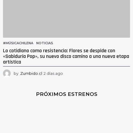
#MÚSICACHILENA
,
NOTICIAS
Lo cotidiano como resistencia: Flores se despide con
«Sabiduría Pop», su nuevo disco camino a una nueva etapa
artística
by
Zumbido.cl
2 días ago
1
d
í
a
PRÓXIMOS ESTRENOS
a
g
o