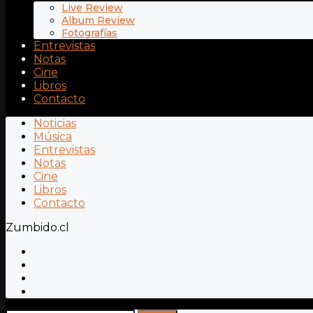
Live Review
Album Review
Fotografías
Entrevistas
Notas
Cine
Libros
Contacto
Noticias
Música
Entrevistas
Notas
Cine
Libros
Contacto
Zumbido.cl