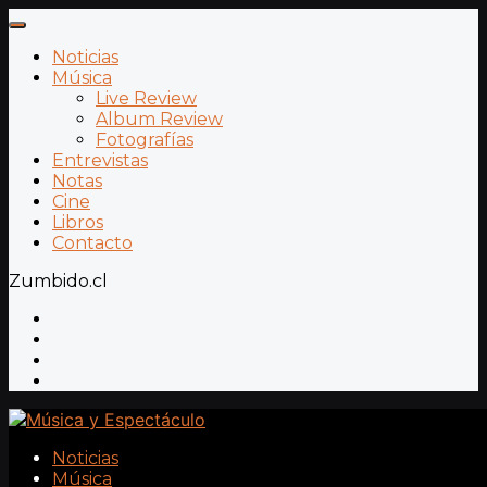
Noticias
Música
Live Review
Album Review
Fotografías
Entrevistas
Notas
Cine
Libros
Contacto
Zumbido.cl
Noticias
Música