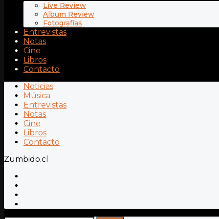
Live Review
Album Review
Fotografías
Entrevistas
Notas
Cine
Libros
Contacto
Noticias
Música
Entrevistas
Notas
Cine
Libros
Contacto
Zumbido.cl