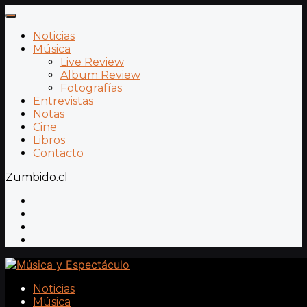
Noticias
Música
Live Review
Album Review
Fotografías
Entrevistas
Notas
Cine
Libros
Contacto
Zumbido.cl
Noticias
Música