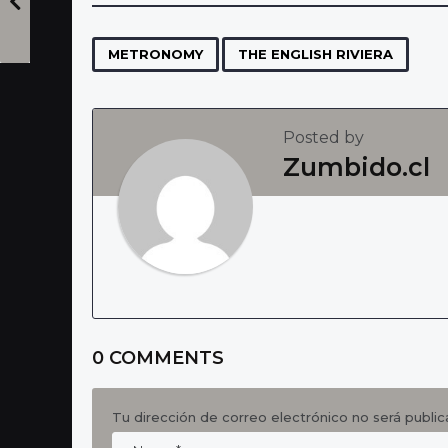
t
P
,
METRONOMY
THE ENGLISH RIVIERA
a
g
Posted by
i
Zumbido.cl
n
a
t
i
o
n
0 COMMENTS
Tu dirección de correo electrónico no será public