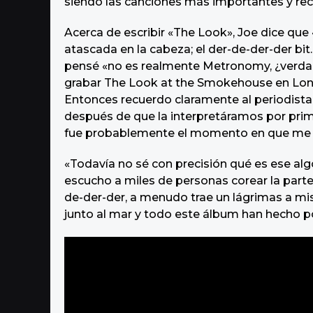
siendo las canciones más importantes y re
Acerca de escribir «The Look», Joe dice que 
atascada en la cabeza; el der-de-der-der bi
pensé «no es realmente Metronomy, ¿verd
grabar The Look at the Smokehouse en Lond
Entonces recuerdo claramente al periodis
después de que la interpretáramos por prim
fue probablemente el momento en que me di
«Todavía no sé con precisión qué es ese al
escucho a miles de personas corear la part
de-der-der, a menudo trae un lágrimas a mis
junto al mar y todo este álbum han hecho 