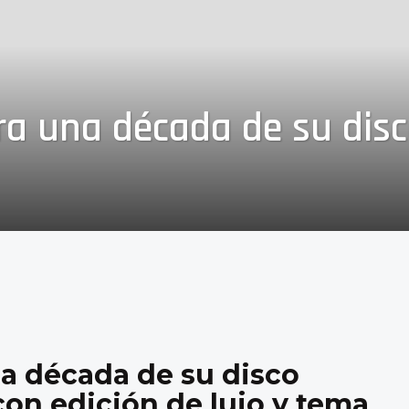
a una década de su disc
a década de su disco
con edición de lujo y tema