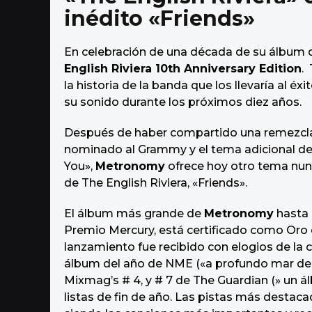
o
inédito «Friends»
En celebración de una década de su álbum 
English Riviera 10th Anniversary Edition
.
la historia de la banda que los llevaría al é
su sonido durante los próximos diez años.
Después de haber compartido una remezcl
nominado al Grammy y el tema adicional de 
You»,
Metronomy
ofrece hoy otro tema nun
de The English Riviera, «Friends».
El álbum más grande de
Metronomy
hasta 
Premio Mercury, está certificado como Oro en
lanzamiento fue recibido con elogios de la c
álbum del año de NME («a profundo mar de i
Mixmag’s # 4, y # 7 de The Guardian (» un 
listas de fin de año. Las pistas más destac