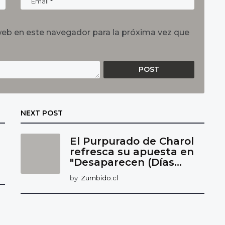
web en este navegador para la próxima vez que
NEXT POST
El Purpurado de Charol
refresca su apuesta en
"Desaparecen (Días...
by
Zumbido.cl