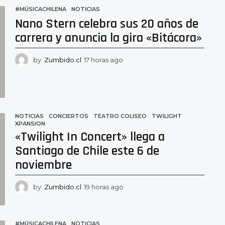
#MÚSICACHILENA
,
NOTICIAS
Nano Stern celebra sus 20 años de
carrera y anuncia la gira «Bitácora»
by
Zumbido.cl
17 horas ago
1
3
h
o
r
a
NOTICIAS
CONCIERTOS
,
TEATRO COLISEO
,
TWILIGHT
,
s
XPANSION
a
«Twilight In Concert» llega a
g
o
Santiago de Chile este 6 de
noviembre
by
Zumbido.cl
19 horas ago
1
9
h
o
#MÚSICACHILENA
,
NOTICIAS