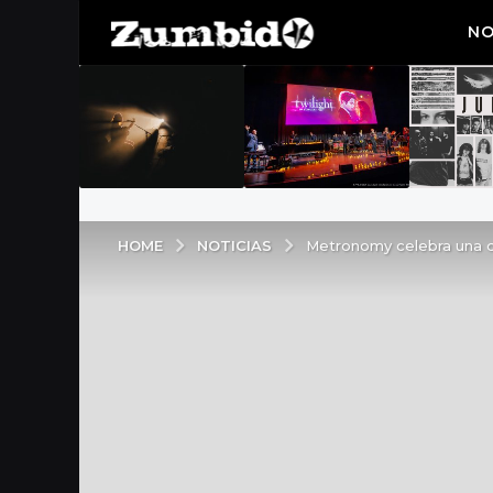
NO
NOTICIAS
HOME
Metronomy celebra una dé