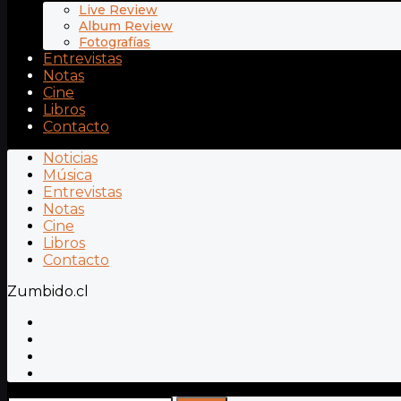
Live Review
Album Review
Fotografías
Entrevistas
Notas
Cine
Libros
Contacto
Noticias
Música
Entrevistas
Notas
Cine
Libros
Contacto
Zumbido.cl