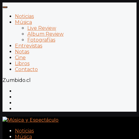
Noticias
Música
Live Review
Album Review
Fotografías
Entrevistas
Notas
Cine
Libros
Contacto
Zumbido.cl
Noticias
Música