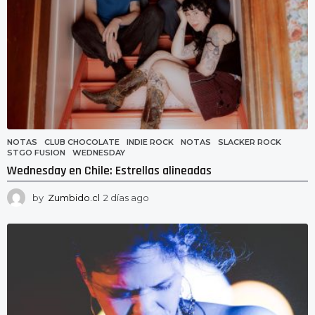
NOTAS
CLUB CHOCOLATE
,
INDIE ROCK
,
NOTAS
,
SLACKER ROCK
,
STGO FUSION
,
WEDNESDAY
Wednesday en Chile: Estrellas alineadas
by
Zumbido.cl
2 días ago
2
d
í
a
s
a
g
o