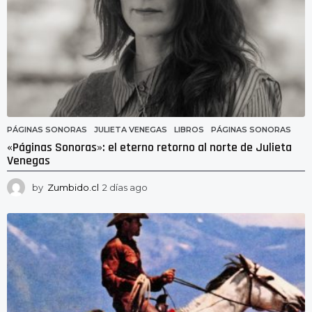
PÁGINAS SONORAS
JULIETA VENEGAS
,
LIBROS
,
PÁGINAS SONORAS
«Páginas Sonoras»: el eterno retorno al norte de Julieta
Venegas
by
Zumbido.cl
2 días ago
2
d
í
a
s
a
g
o