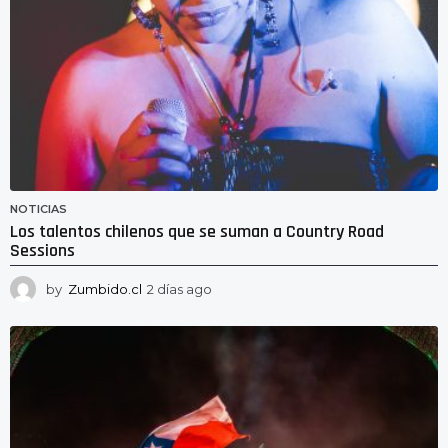
NOTICIAS
Los talentos chilenos que se suman a Country Road
Sessions
by
Zumbido.cl
2 días ago
2
d
í
a
s
a
g
o