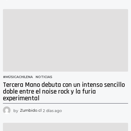
d
í
a
s
a
g
o
#MÚSICACHILENA
,
NOTICIAS
Tercera Mano debuta con un intenso sencillo
doble entre el noise rock y la furia
experimental
by
Zumbido.cl
2 días ago
2
d
í
a