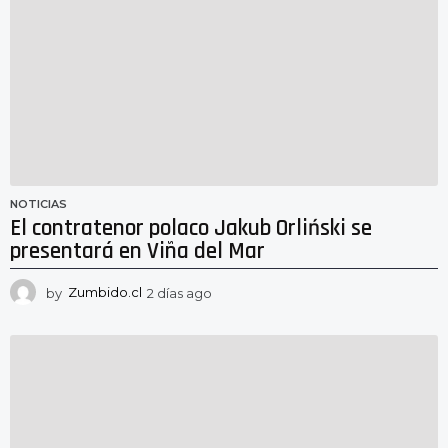
s
a
g
o
NOTICIAS
El contratenor polaco Jakub Orliński se
presentará en Viña del Mar
by
Zumbido.cl
2 días ago
2
d
í
a
s
a
g
o