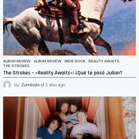
ALBUM REVIEW
ALBUM REVIEW
,
INDIE ROCK
,
REALITY AWAITS
,
THE STROKES
The Strokes – «Reality Awaits»: ¿Qué te pasó Julian?
by
Zumbido.cl
2 días ago
2
d
í
a
s
a
g
o