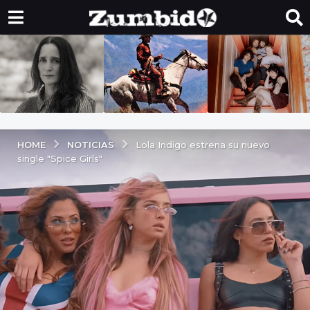
NOTICIAS
HOME
Lola Indigo estrena su nuevo
single "Spice Girls"