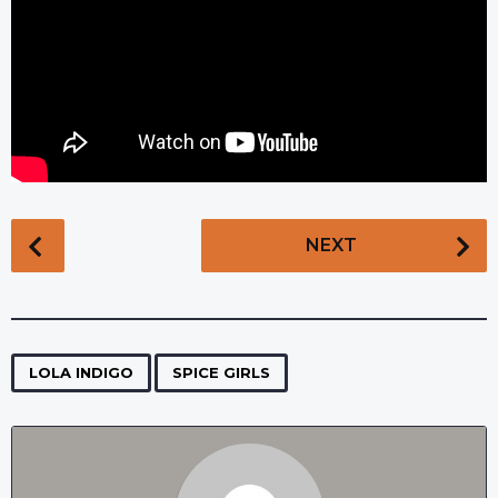
P
NEXT
o
s
t
P
,
a
LOLA INDIGO
SPICE GIRLS
g
i
n
a