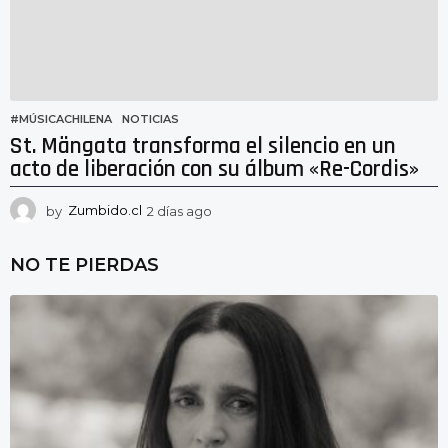
#MÚSICACHILENA
,
NOTICIAS
St. Mängata transforma el silencio en un
acto de liberación con su álbum «Re-Cordis»
by
Zumbido.cl
2 días ago
2
d
í
NO TE PIERDAS
a
s
a
g
o