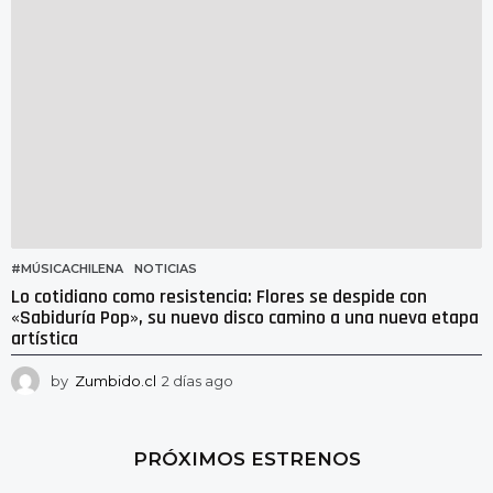
o
#MÚSICACHILENA
,
NOTICIAS
Lo cotidiano como resistencia: Flores se despide con
«Sabiduría Pop», su nuevo disco camino a una nueva etapa
artística
by
Zumbido.cl
2 días ago
2
d
í
a
PRÓXIMOS ESTRENOS
s
a