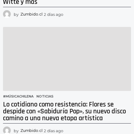
Witte y más
by
Zumbido.cl
2 días ago
2
d
í
a
s
a
g
o
#MÚSICACHILENA
,
NOTICIAS
Lo cotidiano como resistencia: Flores se
despide con «Sabiduría Pop», su nuevo disco
camino a una nueva etapa artística
by
Zumbido.cl
2 días ago
2