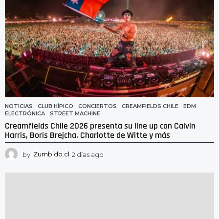
NOTICIAS
CLUB HÍPICO
,
CONCIERTOS
,
CREAMFIELDS CHILE
,
EDM
,
ELECTRÓNICA
,
STREET MACHINE
Creamfields Chile 2026 presenta su line up con Calvin
Harris, Boris Brejcha, Charlotte de Witte y más
by
Zumbido.cl
2 días ago
2
d
í
a
s
a
g