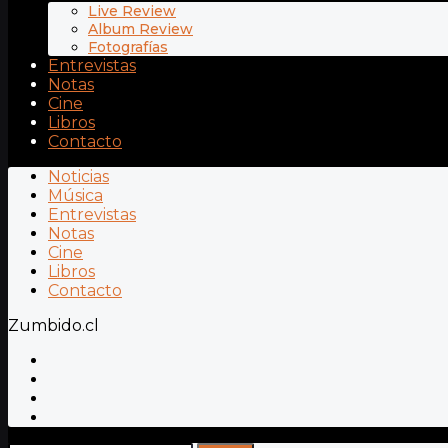
Live Review
Album Review
Fotografías
Entrevistas
Notas
Cine
Libros
Contacto
Noticias
Música
Entrevistas
Notas
Cine
Libros
Contacto
Zumbido.cl