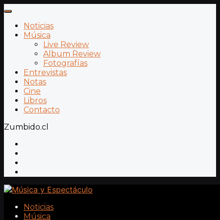
Noticias
Música
Live Review
Album Review
Fotografías
Entrevistas
Notas
Cine
Libros
Contacto
Zumbido.cl
Noticias
Música