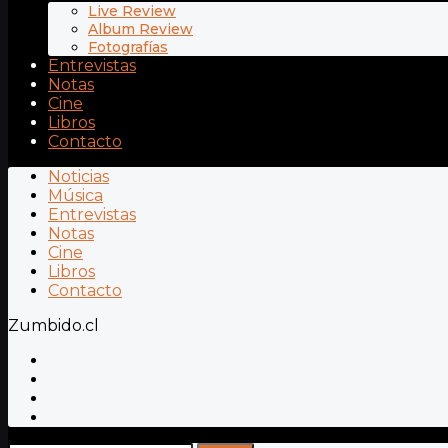
Live Review
Album Review
Fotografías
Entrevistas
Notas
Cine
Libros
Contacto
Noticias
Música
Entrevistas
Notas
Cine
Libros
Contacto
Zumbido.cl