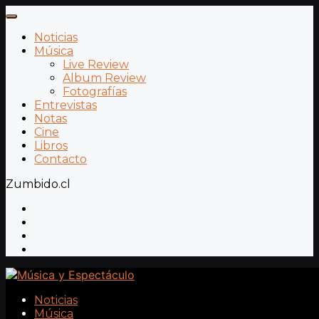
Noticias
Música
Live Review
Album Review
Fotografías
Entrevistas
Notas
Cine
Libros
Contacto
Zumbido.cl
Noticias
Música