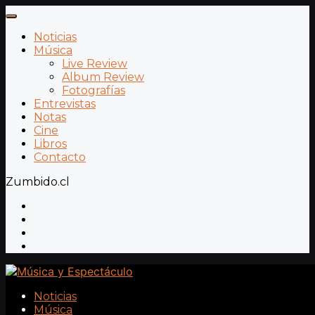
Noticias
Música
Live Review
Album Review
Fotografías
Entrevistas
Notas
Cine
Libros
Contacto
Zumbido.cl
Noticias
Música