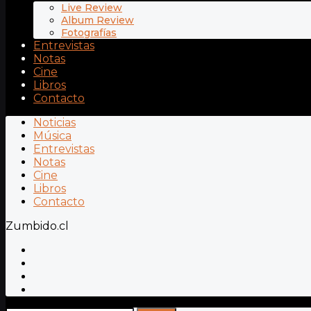
Live Review
Album Review
Fotografías
Entrevistas
Notas
Cine
Libros
Contacto
Noticias
Música
Entrevistas
Notas
Cine
Libros
Contacto
Zumbido.cl