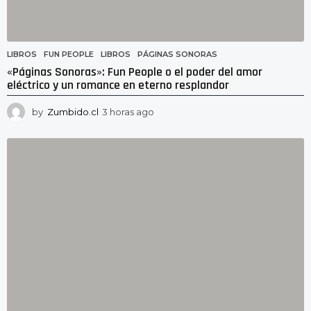
LIBROS
FUN PEOPLE
,
LIBROS
,
PÁGINAS SONORAS
«Páginas Sonoras»: Fun People o el poder del amor
eléctrico y un romance en eterno resplandor
by
Zumbido.cl
3 horas ago
3
h
o
r
a
s
a
g
o