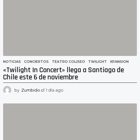
a
s
a
g
o
NOTICIAS
CONCIERTOS
,
TEATRO COLISEO
,
TWILIGHT
,
XPANSION
«Twilight In Concert» llega a Santiago de
Chile este 6 de noviembre
by
Zumbido.cl
1 día ago
1
d
í
a
a
g
o