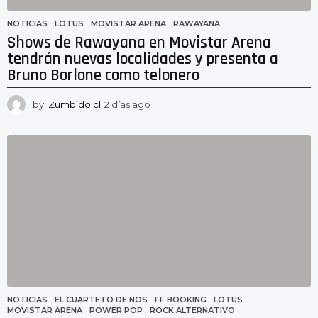
NOTICIAS
LOTUS
,
MOVISTAR ARENA
,
RAWAYANA
Shows de Rawayana en Movistar Arena
tendrán nuevas localidades y presenta a
Bruno Borlone como telonero
by
Zumbido.cl
2 días ago
2
d
í
a
s
a
g
o
NOTICIAS
EL CUARTETO DE NOS
,
FF BOOKING
,
LOTUS
,
MOVISTAR ARENA
,
POWER POP
,
ROCK ALTERNATIVO