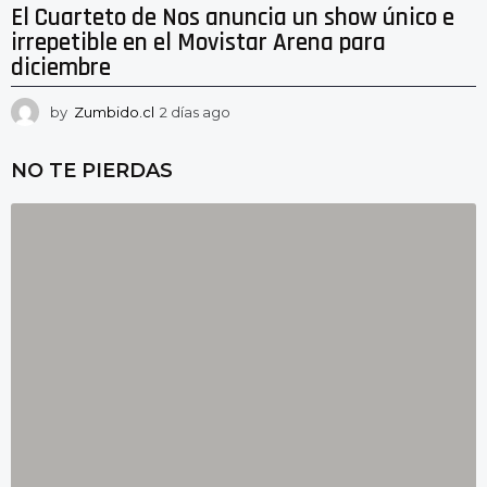
El Cuarteto de Nos anuncia un show único e
irrepetible en el Movistar Arena para
diciembre
by
Zumbido.cl
2 días ago
2
d
í
NO TE PIERDAS
a
s
a
g
o