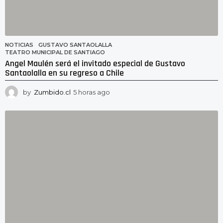
NOTICIAS
GUSTAVO SANTAOLALLA
,
TEATRO MUNICIPAL DE SANTIAGO
Angel Maulén será el invitado especial de Gustavo
Santaolalla en su regreso a Chile
by
Zumbido.cl
5 horas ago
5
h
o
r
a
s
a
g
o