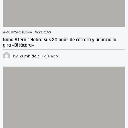
#MÚSICACHILENA
,
NOTICIAS
Nano Stern celebra sus 20 años de carrera y anuncia la
gira «Bitácora»
by
Zumbido.cl
1 día ago
2
3
h
o
r
a
s
a
g
o