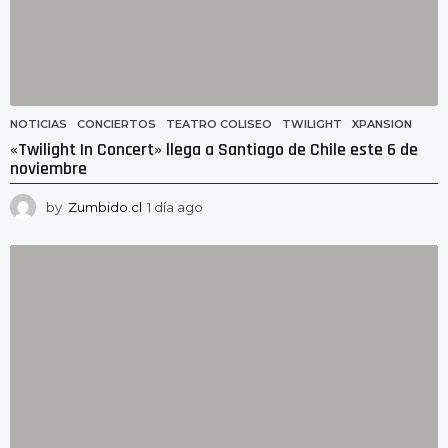
NOTICIAS
CONCIERTOS
,
TEATRO COLISEO
,
TWILIGHT
,
XPANSION
«Twilight In Concert» llega a Santiago de Chile este 6 de
noviembre
by
Zumbido.cl
1 día ago
1
d
í
a
a
g
o