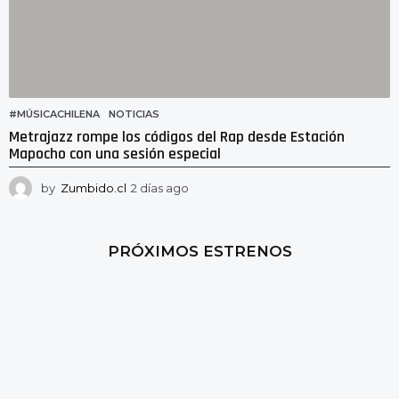
#MÚSICACHILENA
,
NOTICIAS
Metrajazz rompe los códigos del Rap desde Estación
Mapocho con una sesión especial
by
Zumbido.cl
2 días ago
2
d
í
a
PRÓXIMOS ESTRENOS
s
a
g
o