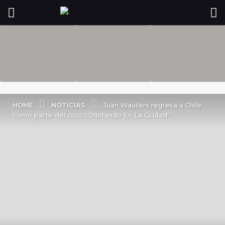
NOTICIAS
HOME
Juan Wauters regresa a Chile
como parte del ciclo "Orbitando En La Ciudad"