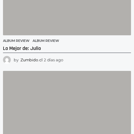
ALBUM REVIEW
ALBUM REVIEW
Lo Mejor de: Julio
by
Zumbido.cl
2 días ago
2
d
í
a
s
a
g
o