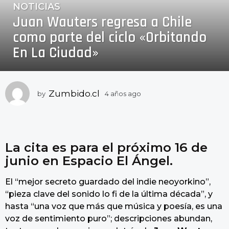
NOTICIAS
4
Juan Wauters regresa a Chile
a
ñ
como parte del ciclo «Orbitando
o
En La Ciudad»
s
a
g
o
Zumbido.cl
by
4 años ago
4
a
4
ñ
a
o
ñ
s
o
a
La cita es para el próximo 16 de
g
s
junio en Espacio El Ángel.
o
a
g
El “mejor secreto guardado del indie neoyorkino”,
o
“pieza clave del sonido lo fi de la última década”, y
hasta “una voz que más que música y poesía, es una
voz de sentimiento puro”; descripciones abundan,