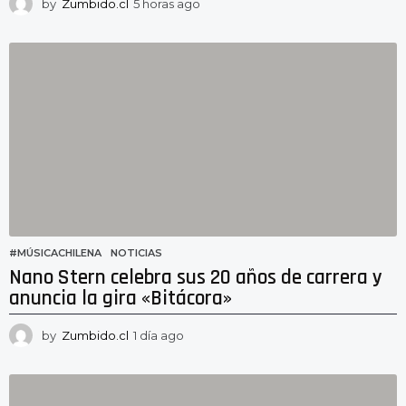
by
Zumbido.cl
5 horas ago
5
h
o
r
a
s
a
g
o
#MÚSICACHILENA
,
NOTICIAS
Nano Stern celebra sus 20 años de carrera y
anuncia la gira «Bitácora»
by
Zumbido.cl
1 día ago
2
3
h
o
r