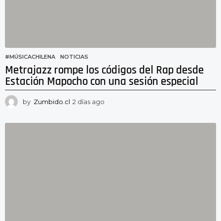
#MÚSICACHILENA
,
NOTICIAS
Metrajazz rompe los códigos del Rap desde
Estación Mapocho con una sesión especial
by
Zumbido.cl
2 días ago
2
d
í
a
s
a
g
o