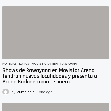
d
í
a
a
g
o
NOTICIAS
LOTUS
,
MOVISTAR ARENA
,
RAWAYANA
Shows de Rawayana en Movistar Arena
tendrán nuevas localidades y presenta a
Bruno Borlone como telonero
by
Zumbido.cl
2 días ago
1
d
í
a
a