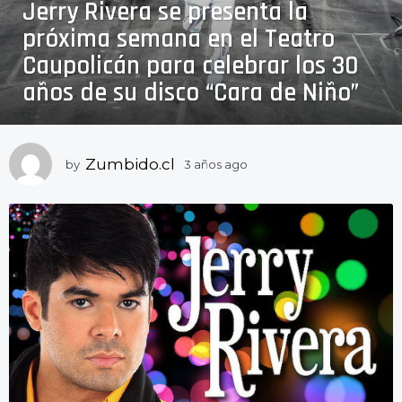
Jerry Rivera se presenta la
a
ñ
próxima semana en el Teatro
o
Caupolicán para celebrar los 30
s
años de su disco “Cara de Niño”
a
g
o
3
Zumbido.cl
by
3 años ago
3
a
a
ñ
ñ
o
o
s
s
a
a
g
o
g
o