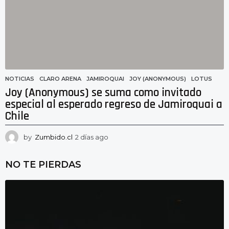
o
NOTICIAS
CLARO ARENA
,
JAMIROQUAI
,
JOY (ANONYMOUS)
,
LOTUS
Joy (Anonymous) se suma como invitado
especial al esperado regreso de Jamiroquai a
Chile
by
Zumbido.cl
2 días ago
2
d
í
NO TE PIERDAS
a
s
a
g
o