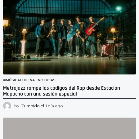
#MÚSICACHILENA
,
NOTICIAS
Metrajazz rompe los códigos del Rap desde Estación
Mapocho con una sesión especial
by
Zumbido.cl
1 día ago
1
d
í
a
a
g