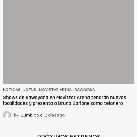
a
g
o
NOTICIAS
LOTUS
,
MOVISTAR ARENA
,
RAWAYANA
Shows de Rawayana en Movistar Arena tendrán nuevas
localidades y presenta a Bruno Borlone como telonero
by
Zumbido.cl
2 días ago
1
d
í
a
PRÓXIMOS ESTRENOS