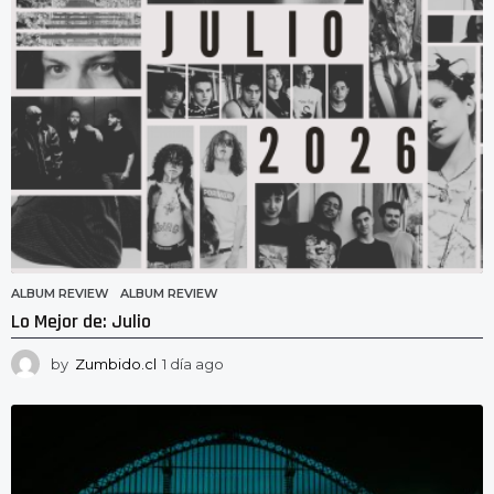
s
a
g
o
ALBUM REVIEW
ALBUM REVIEW
Lo Mejor de: Julio
by
Zumbido.cl
1 día ago
1
d
í
a
a
g
o