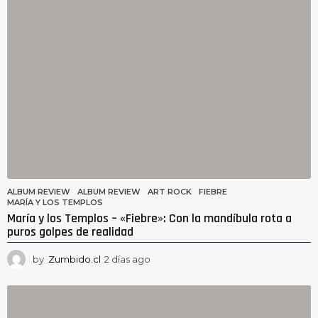
o
ALBUM REVIEW
ALBUM REVIEW
,
ART ROCK
,
FIEBRE
,
MARÍA Y LOS TEMPLOS
María y los Templos – «Fiebre»: Con la mandíbula rota a
puros golpes de realidad
by
Zumbido.cl
2 días ago
2
d
í
a
s