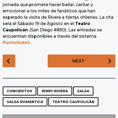
jornada que promete hacer bailar, cantar y
emocionar a los miles de fanáticos que han
esperado la visita de Rivera a tierras chilenas. La cita
será el Sábado 19 de Agosto en el
Teatro
Caupolicán
(San Diego #850). Las entradas se
encuentran disponibles a través del sistema
Puntoticket
.
P
NEXT
o
s
t
P
,
,
,
,
a
CONCIERTOS
JERRY RIVERA
SALSA
g
SALSA ROMÁNTICA
TEATRO CAUPOLICÁN
i
n