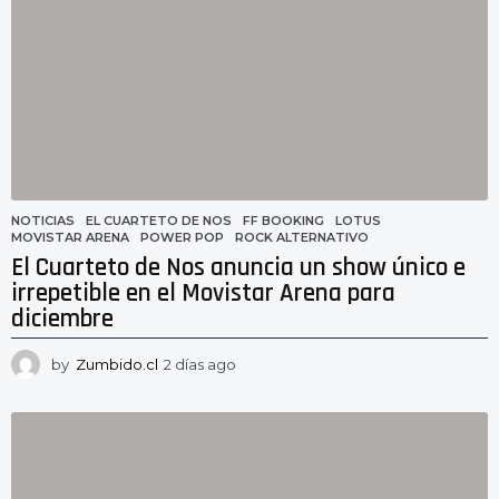
g
o
NOTICIAS
EL CUARTETO DE NOS
,
FF BOOKING
,
LOTUS
,
MOVISTAR ARENA
,
POWER POP
,
ROCK ALTERNATIVO
El Cuarteto de Nos anuncia un show único e
irrepetible en el Movistar Arena para
diciembre
by
Zumbido.cl
2 días ago
2
d
í
a
s
a
g