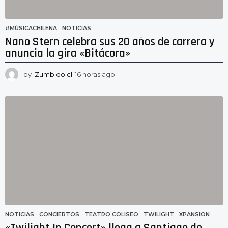
#MÚSICACHILENA
,
NOTICIAS
Nano Stern celebra sus 20 años de carrera y
anuncia la gira «Bitácora»
by
Zumbido.cl
16 horas ago
1
3
h
o
r
a
s
a
g
o
NOTICIAS
CONCIERTOS
,
TEATRO COLISEO
,
TWILIGHT
,
XPANSION