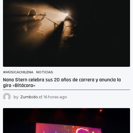
#MÚSICACHILENA
,
NOTICIAS
Nano Stern celebra sus 20 años de carrera y anuncia la
gira «Bitácora»
by
Zumbido.cl
16 horas ago
1
3
h
o
r
a
s