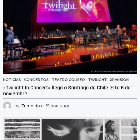
a
g
o
NOTICIAS
CONCIERTOS
,
TEATRO COLISEO
,
TWILIGHT
,
XPANSION
«Twilight In Concert» llega a Santiago de Chile este 6 de
noviembre
by
Zumbido.cl
19 horas ago
1
9
h
o
r
a