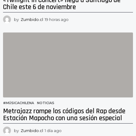
«Twilight In Concert» llega a Santiago de
Chile este 6 de noviembre
by
Zumbido.cl
19 horas ago
1
9
h
o
r
a
s
a
g
o
#MÚSICACHILENA
,
NOTICIAS
Metrajazz rompe los códigos del Rap desde
Estación Mapocho con una sesión especial
by
Zumbido.cl
1 día ago
1