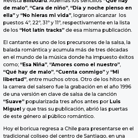
Revista
Billboard
. Además los sencillos
“Qué hay
de malo”
,
“Cara de niño”
,
“Día y noche pienso en
ella”
y
“No hieras mi vida”
, lograron alcanzar los
puestos 4º, 22º, 31º y 11º, respectivamente en la lista
de los
“Hot latín tracks”
de esa misma publicación.
El cantante es uno de los precursores de la salsa, la
balada romántica y acumula más de tres décadas
en el mundo de la música donde ha impuesto éxitos
como;
“Esa Niña”
,
“Amores como el nuestro”
,
“Qué hay de malo”
,
“Cuenta conmigo”
y
“Mi
libertad”
, entre muchos otros. Otro de los hitos en
la carrera del salsero fue la grabación en el año 1996
de una versión en clave de salsa de la canción
“Suave”
popularizada tres años antes por
Luis
Miguel
y que tras su publicación, abrió las puertas
de este género al público romántico.
Hoy el boricua regresa a Chile para presentarse en el
tradicional coliseo del centro de Santiago, en una