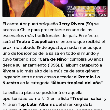
El cantautor puertorriqueño
Jerry Rivera
(50) se
acerca a Chile para presentarse en uno de los
escenarios más tradicionales del país. En efecto,
será el
Teatro Caupolicán
el entorno que recibirá el
próximo sábado 19 de agosto, a nada menos que
uno de los íconos de la salsa en todo el mundo y
cuyo tercer disco
“Cara de Niño”
cumplirá 30 años
desde su lanzamiento (1993). El álbum catapultó a
Rivera
a lo más alto de la música de este género,
logrando entre otras cosas acceder al
Premio Lo
Nuestro
en la categoría
“Álbum tropical del año”
.
La exitosa placa se posicionó en aquella
oportunidad como Nº 2 en la lista
“Tropical salsa”
y
Nº 3 en
Top Latin Albums
del el ranking de la