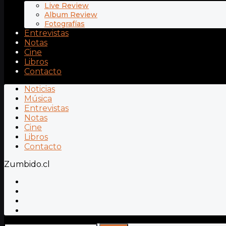
Live Review
Album Review
Fotografías
Entrevistas
Notas
Cine
Libros
Contacto
Noticias
Música
Entrevistas
Notas
Cine
Libros
Contacto
Zumbido.cl