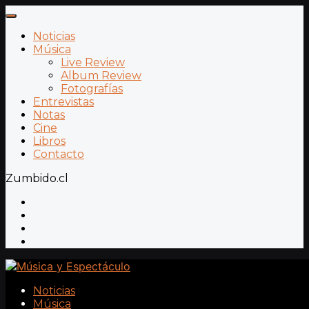
Noticias
Música
Live Review
Album Review
Fotografías
Entrevistas
Notas
Cine
Libros
Contacto
Zumbido.cl
Noticias
Música