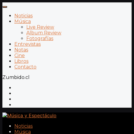
Noticias
Música
Live Review
Album Review
Fotografías
Entrevistas
Notas
Cine
Libros
Contacto
Zumbido.cl
Noticias
Música