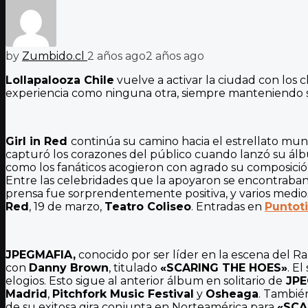
by
Zumbido.cl
2 años ago
2 años ago
Lollapalooza Chile
vuelve a activar la ciudad con los
experiencia como ninguna otra, siempre manteniendo su
Girl in Red
continúa su camino hacia el estrellato mun
capturó los corazones del público cuando lanzó su álb
como los fanáticos acogieron con agrado su composición
Entre las celebridades que la apoyaron se encontraba
prensa fue sorprendentemente positiva, y varios medi
Red
, 19 de marzo,
Teatro Coliseo
. Entradas en
Puntot
JPEGMAFIA,
conocido por ser líder en la escena del R
con
Danny Brown
, titulado
«SCARING THE HOES»
. E
elogios. Esto sigue al anterior álbum en solitario de
JPE
Madrid
,
Pitchfork Music Festival
y
Osheaga
. Tambié
de su exitosa gira conjunta en Norteamérica para
«SCA