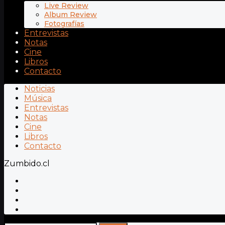
Live Review
Album Review
Fotografías
Entrevistas
Notas
Cine
Libros
Contacto
Noticias
Música
Entrevistas
Notas
Cine
Libros
Contacto
Zumbido.cl