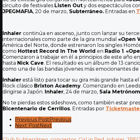
circuito de festivales
Listen Out
y dos espectáculos com
JPEGMAFIA
, 20 de marzo,
Subterráneo.
Entradas en
T
Inhaler
continúa en ascenso, junto con lanzar su terc
internacionales como parte de la gira mundial
«Open 
América del Norte, donde estrenaron los singles Homóni
como
Hottest Record In The World
en
Radio 1
.
«Ope
Comenzaron a trabajar en él a principios de este año
hasta
Nick Cave
. El resultado es un álbum de 13 canci
como una de las bandas jóvenes más emocionantes de 
Inhaler
está listo para tocar su gira más grande hasta 
Rock clásico
Brixton Academy
. Comenzando en Leeds e
dirigirse a Japón.
Inhaler
, 24 de marzo,
Sala Metróno
No te pierdas estos sideshows, como también estar pre
Bicentenario de Cerrillos
. Entradas por
Ticketmaste
Post
Previous Post
Previous
Next Post
Next
Pagination
Club Subterráneo
,
conciertos
,
Girl in Red
,
Inhaler
,
JPE