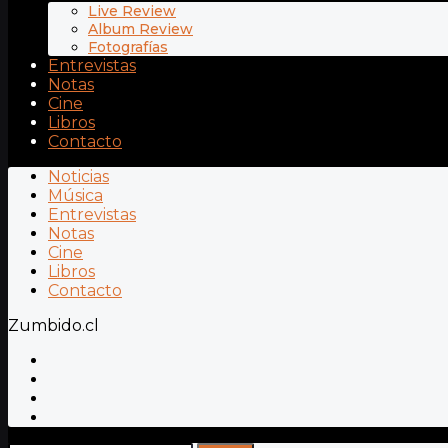
Live Review
Album Review
Fotografías
Entrevistas
Notas
Cine
Libros
Contacto
Noticias
Música
Entrevistas
Notas
Cine
Libros
Contacto
Zumbido.cl