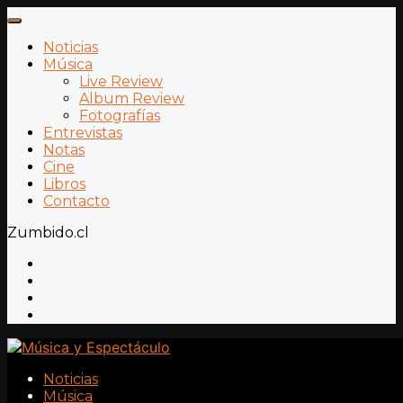
Noticias
Música
Live Review
Album Review
Fotografías
Entrevistas
Notas
Cine
Libros
Contacto
Zumbido.cl
Noticias
Música