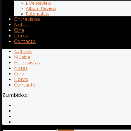
Live Review
Album Review
Fotografías
Entrevistas
Notas
Cine
Libros
Contacto
Noticias
Música
Entrevistas
Notas
Cine
Libros
Contacto
Zumbido.cl