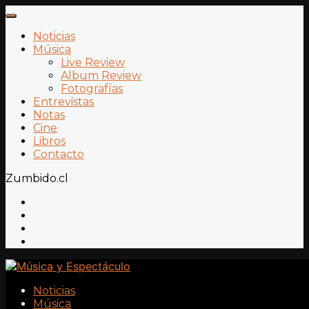
Noticias
Música
Live Review
Album Review
Fotografías
Entrevistas
Notas
Cine
Libros
Contacto
Zumbido.cl
Noticias
Música