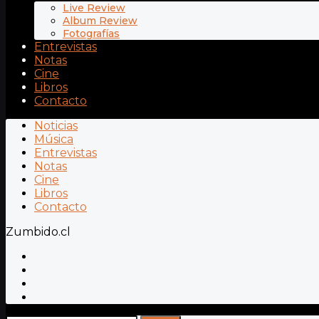
Live Review
Album Review
Fotografías
Entrevistas
Notas
Cine
Libros
Contacto
Noticias
Música
Entrevistas
Notas
Cine
Libros
Contacto
Zumbido.cl