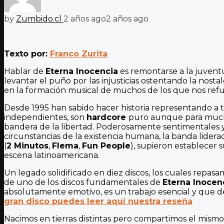
by
Zumbido.cl
2 años ago
2 años ago
Texto por:
Franco Zurita
Hablar de
Eterna Inocencia
es remontarse a la juventu
levantar el puño por las injusticias ostentando la nost
en la formación musical de muchos de los que nos refu
Desde 1995 han sabido hacer historia representando a 
independientes, son
hardcore
puro aunque para muchos
bandera de la libertad. Poderosamente sentimentales y 
circunstancias de la existencia humana, la banda lider
(
2 Minutos
,
Flema
,
Fun People
), supieron establecer
escena latinoamericana.
Un legado solidificado en diez discos, los cuales repas
de uno de los discos fundamentales de
Eterna Inocen
absolutamente emotivo, es un trabajo esencial y que de
gran disco puedes leer aquí nuestra reseña
Nacimos en tierras distintas pero compartimos el mism