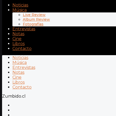
Noticias
Música
Live Review
Album Review
Fotografías
Entrevistas
Notas
Cine
Libros
Contacto
Noticias
Música
Entrevistas
Notas
Cine
Libros
Contacto
Zumbido.cl