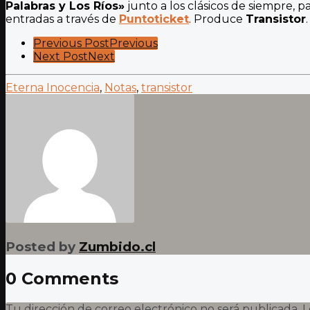
Palabras y Los Ríos»
junto a los clásicos de siempre, 
entradas a través de
Puntoticket
. Produce
Transistor
.
Post
Previous Post
Previous
Next Post
Next
Pagination
Eterna Inocencia
,
Notas
,
transistor
Posted by
Zumbido.cl
0 Comments
Tu dirección de correo electrónico no será publicada.
L