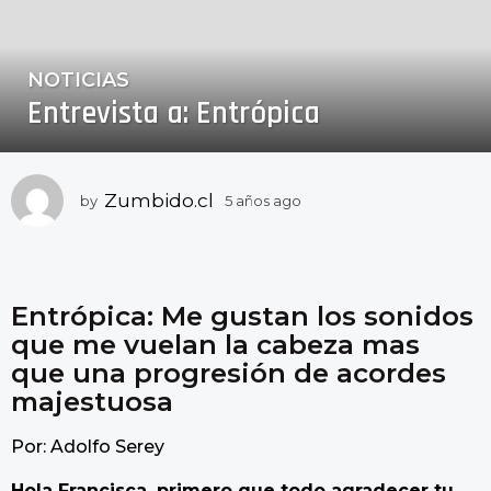
NOTICIAS
5
Entrevista a: Entrópica
a
ñ
o
s
Zumbido.cl
by
5 años ago
5
a
a
g
ñ
o
o
s
5
a
Entrópica: Me gustan los sonidos
a
g
que me vuelan la cabeza mas
ñ
o
que una progresión de acordes
o
majestuosa
s
a
Por: Adolfo Serey
g
o
Hola Francisca, primero que todo agradecer tu