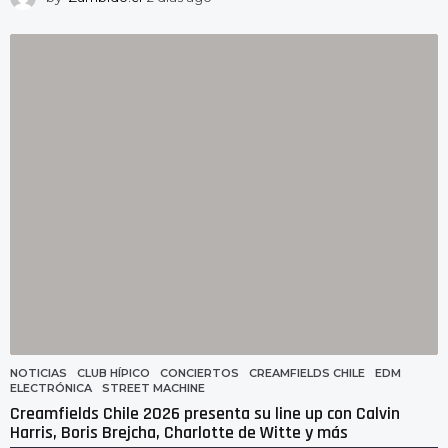
d
í
a
s
a
g
o
NOTICIAS
CLUB HÍPICO
,
CONCIERTOS
,
CREAMFIELDS CHILE
,
EDM
,
ELECTRÓNICA
,
STREET MACHINE
Creamfields Chile 2026 presenta su line up con Calvin
Harris, Boris Brejcha, Charlotte de Witte y más