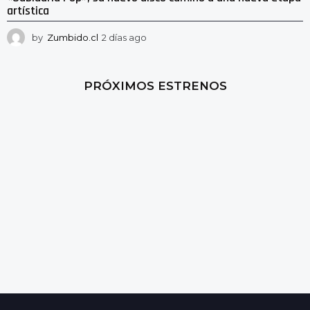
artística
by
Zumbido.cl
2 días ago
2
d
í
a
PRÓXIMOS ESTRENOS
s
a
g
o