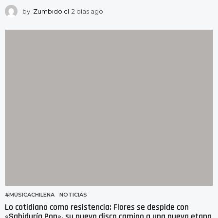
by
Zumbido.cl
2 días ago
2
d
í
a
s
a
g
o
#MÚSICACHILENA
,
NOTICIAS
Lo cotidiano como resistencia: Flores se despide con
«Sabiduría Pop», su nuevo disco camino a una nueva etapa