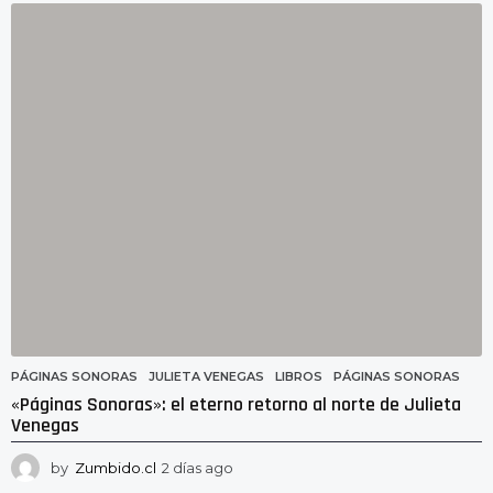
a
g
o
PÁGINAS SONORAS
JULIETA VENEGAS
,
LIBROS
,
PÁGINAS SONORAS
«Páginas Sonoras»: el eterno retorno al norte de Julieta
Venegas
by
Zumbido.cl
2 días ago
2
d