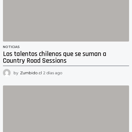
NOTICIAS
Los talentos chilenos que se suman a
Country Road Sessions
by
Zumbido.cl
2 días ago
2
d
í
a
s
a
g
o