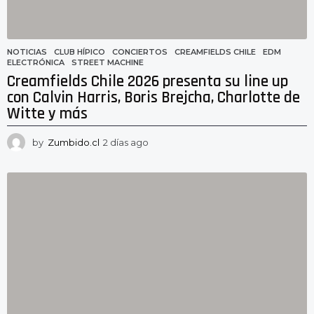
NOTICIAS
CLUB HÍPICO
,
CONCIERTOS
,
CREAMFIELDS CHILE
,
EDM
,
ELECTRÓNICA
,
STREET MACHINE
Creamfields Chile 2026 presenta su line up
con Calvin Harris, Boris Brejcha, Charlotte de
Witte y más
by
Zumbido.cl
2 días ago
2
d
í
a
s
a
g
o