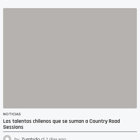
d
í
a
s
a
g
o
NOTICIAS
Los talentos chilenos que se suman a Country Road
Sessions
by
Zumbido.cl
2 días ago
2