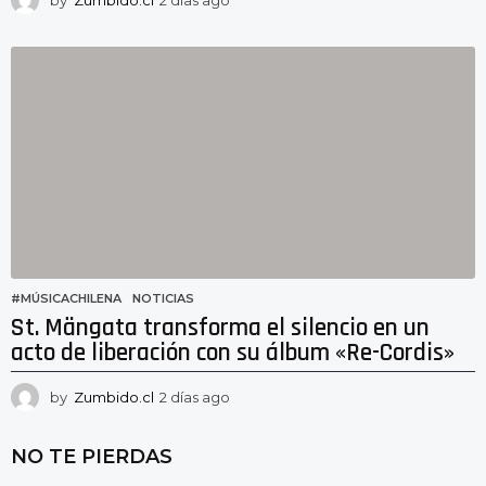
by
Zumbido.cl
2 días ago
2
d
í
a
s
a
g
o
#MÚSICACHILENA
,
NOTICIAS
St. Mängata transforma el silencio en un
acto de liberación con su álbum «Re-Cordis»
by
Zumbido.cl
2 días ago
2
d
í
NO TE PIERDAS
a
s