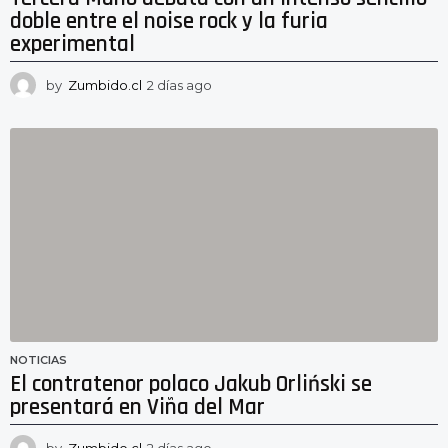
doble entre el noise rock y la furia
experimental
by
Zumbido.cl
2 días ago
2
d
í
a
s
a
g
o
NOTICIAS
El contratenor polaco Jakub Orliński se
presentará en Viña del Mar