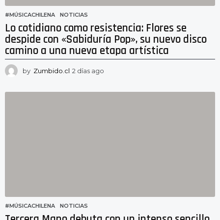
#MÚSICACHILENA
,
NOTICIAS
Lo cotidiano como resistencia: Flores se
despide con «Sabiduría Pop», su nuevo disco
camino a una nueva etapa artística
by
Zumbido.cl
2 días ago
2
d
í
a
s
a
g
o
#MÚSICACHILENA
,
NOTICIAS
Tercera Mano debuta con un intenso sencillo