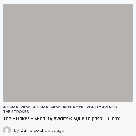
í
a
s
a
g
o
ALBUM REVIEW
ALBUM REVIEW
,
INDIE ROCK
,
REALITY AWAITS
,
THE STROKES
The Strokes – «Reality Awaits»: ¿Qué te pasó Julian?
by
Zumbido.cl
2 días ago
2