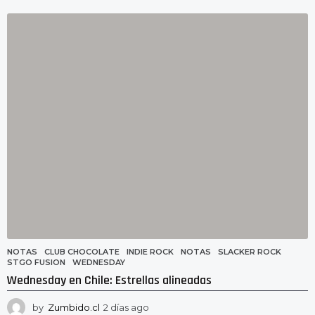
d
í
a
s
a
g
o
NOTAS
CLUB CHOCOLATE
,
INDIE ROCK
,
NOTAS
,
SLACKER ROCK
,
STGO FUSION
,
WEDNESDAY
Wednesday en Chile: Estrellas alineadas
by
Zumbido.cl
2 días ago
2