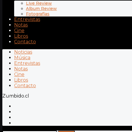
Live Review
Album Review
Fotografías
Entrevistas
Notas
Cine
Libros
Contacto
Noticias
Música
Entrevistas
Notas
Cine
Libros
Contacto
Zumbido.cl