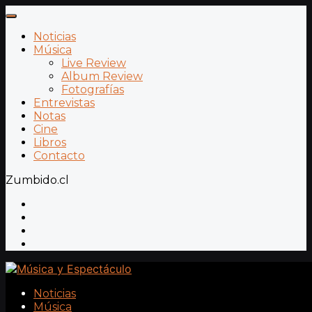
Noticias
Música
Live Review
Album Review
Fotografías
Entrevistas
Notas
Cine
Libros
Contacto
Zumbido.cl
Noticias
Música