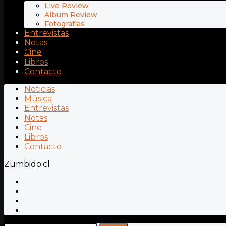
Live Review
Album Review
Fotografías
Entrevistas
Notas
Cine
Libros
Contacto
Noticias
Música
Entrevistas
Notas
Cine
Libros
Contacto
Zumbido.cl