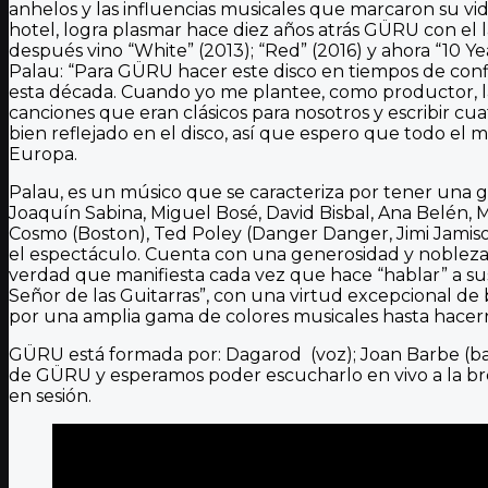
anhelos y las influencias musicales que marcaron su vid
hotel, logra plasmar hace diez años atrás GÜRU con el
después vino “White” (2013); “Red” (2016) y ahora “10 Y
Palau: “Para GÜRU hacer este disco en tiempos de confi
esta década. Cuando yo me plantee, como productor, la 
canciones que eran clásicos para nosotros y escribir
bien reflejado en el disco, así que espero que todo el
Europa.
Palau, es un músico que se caracteriza por tener una gr
Joaquín Sabina, Miguel Bosé, David Bisbal, Ana Belén, M
Cosmo (Boston), Ted Poley (Danger Danger, Jimi Jamison
el espectáculo. Cuenta con una generosidad y nobleza q
verdad que manifiesta cada vez que hace “hablar” a sus 
Señor de las Guitarras”, con una virtud excepcional de b
por una amplia gama de colores musicales hasta hace
GÜRU está formada por: Dagarod (voz); Joan Barbe (bater
de GÜRU y esperamos poder escucharlo en vivo a la bre
en sesión.