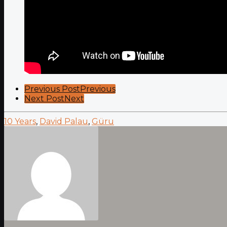
Post
Previous Post
Previous
Next Post
Next
Pagination
10 Years
,
David Palau
,
Güru