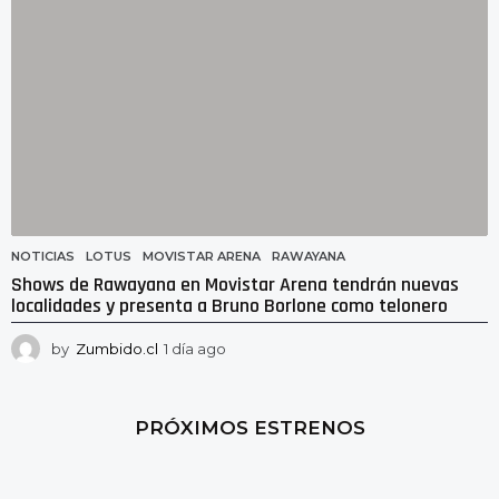
NOTICIAS
LOTUS
,
MOVISTAR ARENA
,
RAWAYANA
Shows de Rawayana en Movistar Arena tendrán nuevas
localidades y presenta a Bruno Borlone como telonero
by
Zumbido.cl
1 día ago
1
d
í
a
PRÓXIMOS ESTRENOS
a
g
o