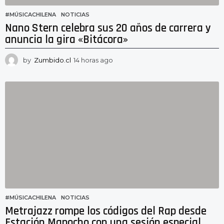
#MÚSICACHILENA
,
NOTICIAS
Nano Stern celebra sus 20 años de carrera y
anuncia la gira «Bitácora»
by
Zumbido.cl
14 horas ago
1
1
h
o
r
a
s
a
g
o
#MÚSICACHILENA
,
NOTICIAS
Metrajazz rompe los códigos del Rap desde
Estación Mapocho con una sesión especial