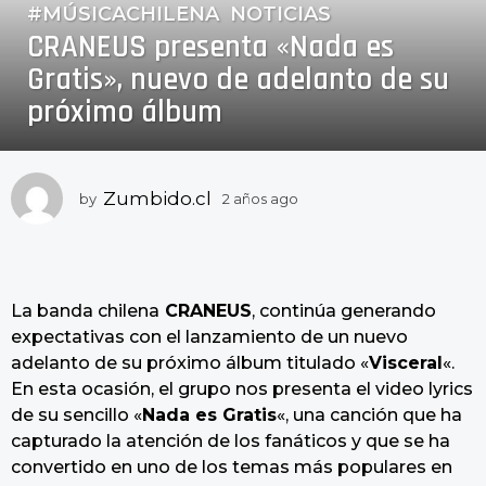
#MÚSICACHILENA
,
NOTICIAS
2
CRANEUS presenta «Nada es
a
ñ
Gratis», nuevo de adelanto de su
o
próximo álbum
s
a
g
o
Zumbido.cl
by
2 años ago
2
a
2
ñ
a
o
ñ
s
o
a
La banda chilena
CRANEUS
, continúa generando
g
s
expectativas con el lanzamiento de un nuevo
o
a
adelanto de su próximo álbum titulado «
Visceral
«.
g
En esta ocasión, el grupo nos presenta el video lyrics
o
de su sencillo «
Nada es Gratis
«, una canción que ha
capturado la atención de los fanáticos y que se ha
convertido en uno de los temas más populares en