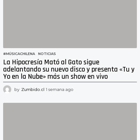
g
o
#MÚSICACHILENA
,
NOTICIAS
La Hipocresía Mató al Gato sigue
adelantando su nuevo disco y presenta «Tu y
Yo en la Nube» más un show en vivo
by
Zumbido.cl
1 semana ago
1
s
e
m
a
n
a
a
g