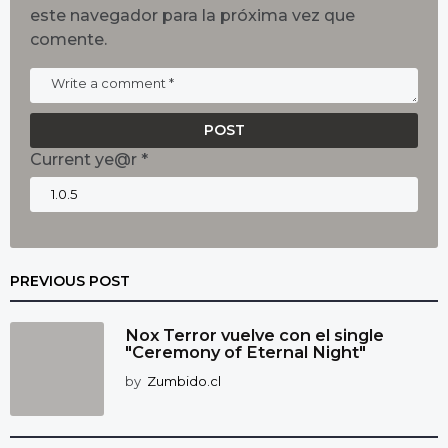
este navegador para la próxima vez que
comente.
Current ye@r
*
PREVIOUS POST
Nox Terror vuelve con el single
"Ceremony of Eternal Night"
by
Zumbido.cl