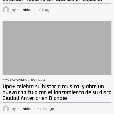
by
Zumbido.cl
1 día ago
1
d
í
a
a
g
o
#MÚSICACHILENA
,
NOTICIAS
Upa+ celebra su historia musical y abre un
nuevo capítulo con el lanzamiento de su disco
Ciudad Anterior en Blondie
by
Zumbido.cl
3 días ago
3
d