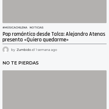
o
#MÚSICACHILENA
,
NOTICIAS
Pop romántico desde Talca: Alejandro Atenas
presenta «Quiero quedarme»
by
Zumbido.cl
1 semana ago
1
s
e
NO TE PIERDAS
m
a
n
a
a
g
o