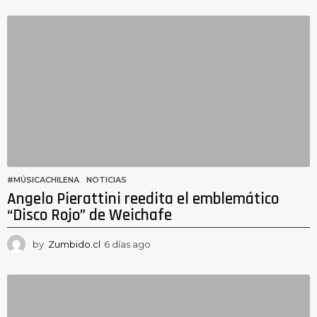
í
a
s
a
g
o
#MÚSICACHILENA
,
NOTICIAS
Angelo Pierattini reedita el emblemático
“Disco Rojo” de Weichafe
by
Zumbido.cl
6 días ago
6
d
í
a
s
a