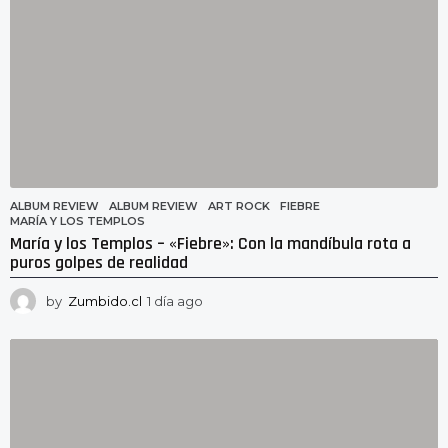
ALBUM REVIEW
ALBUM REVIEW
,
ART ROCK
,
FIEBRE
,
MARÍA Y LOS TEMPLOS
María y los Templos – «Fiebre»: Con la mandíbula rota a
puros golpes de realidad
by
Zumbido.cl
1 día ago
1
d
í
a
a
g
o