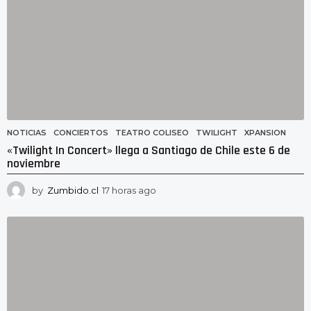
NOTICIAS
CONCIERTOS
,
TEATRO COLISEO
,
TWILIGHT
,
XPANSION
«Twilight In Concert» llega a Santiago de Chile este 6 de
noviembre
by
Zumbido.cl
17 horas ago
1
6
h
o
r
a
s
a
g
o