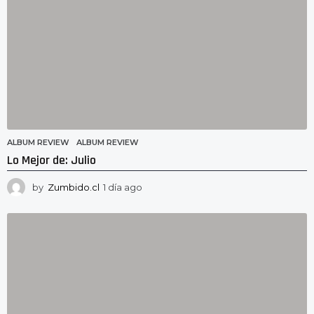
ALBUM REVIEW
ALBUM REVIEW
Lo Mejor de: Julio
by
Zumbido.cl
1 día ago
1
d
í
a
a
g
o