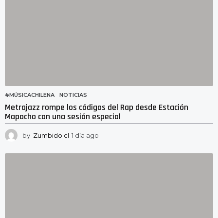
#MÚSICACHILENA
,
NOTICIAS
Metrajazz rompe los códigos del Rap desde Estación
Mapocho con una sesión especial
by
Zumbido.cl
1 día ago
1
d
í
a
a
g
o