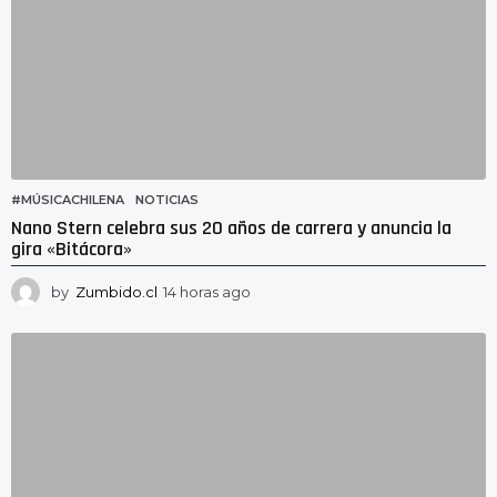
#MÚSICACHILENA
,
NOTICIAS
Nano Stern celebra sus 20 años de carrera y anuncia la
gira «Bitácora»
by
Zumbido.cl
14 horas ago
1
1
h
o
r
a
s
a
g
o