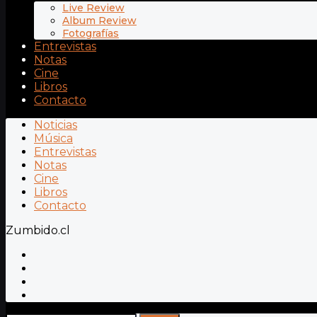
Live Review
Album Review
Fotografías
Entrevistas
Notas
Cine
Libros
Contacto
Noticias
Música
Entrevistas
Notas
Cine
Libros
Contacto
Zumbido.cl