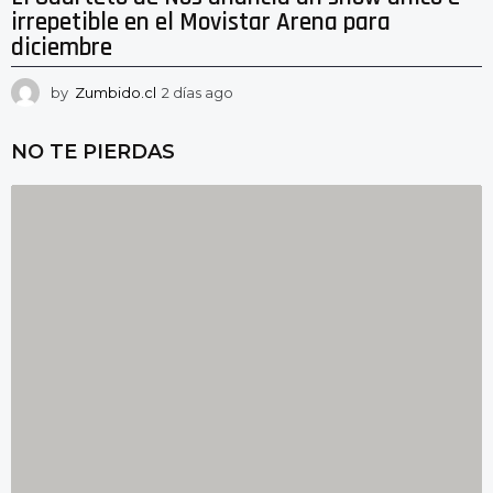
irrepetible en el Movistar Arena para
diciembre
by
Zumbido.cl
2 días ago
2
d
í
NO TE PIERDAS
a
s
a
g
o