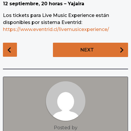
12 septiembre, 20 horas – Yajaira
Los tickets para Live Music Experience están
disponibles por sistema Eventrid:
https://www.eventrid.cl/livemusicexperience/
P
NEXT
o
s
t
P
a
g
i
n
a
t
Posted by
i