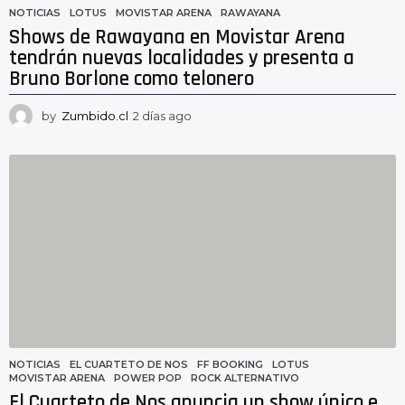
NOTICIAS
LOTUS
,
MOVISTAR ARENA
,
RAWAYANA
Shows de Rawayana en Movistar Arena
tendrán nuevas localidades y presenta a
Bruno Borlone como telonero
by
Zumbido.cl
2 días ago
2
d
í
a
s
a
g
o
NOTICIAS
EL CUARTETO DE NOS
,
FF BOOKING
,
LOTUS
,
MOVISTAR ARENA
,
POWER POP
,
ROCK ALTERNATIVO
El Cuarteto de Nos anuncia un show único e