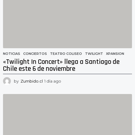
o
NOTICIAS
CONCIERTOS
,
TEATRO COLISEO
,
TWILIGHT
,
XPANSION
«Twilight In Concert» llega a Santiago de
Chile este 6 de noviembre
by
Zumbido.cl
1 día ago
1
d
í
a
a
g
o