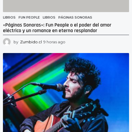
LIBROS
FUN PEOPLE
,
LIBROS
,
PÁGINAS SONORAS
«Páginas Sonoras»: Fun People o el poder del amor
eléctrico y un romance en eterno resplandor
by
Zumbido.cl
9 horas ago
9
h
o
r
a
s
a
g
o