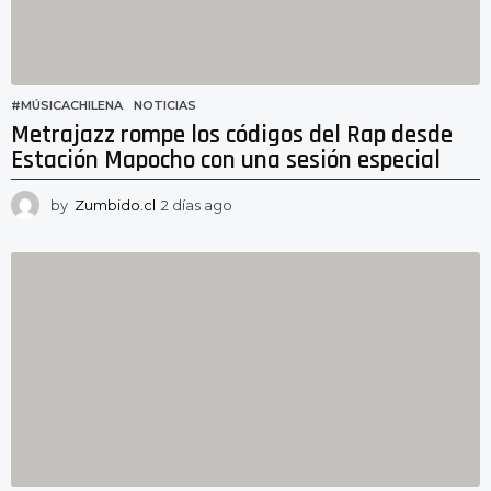
#MÚSICACHILENA
,
NOTICIAS
Metrajazz rompe los códigos del Rap desde
Estación Mapocho con una sesión especial
by
Zumbido.cl
2 días ago
2
d
í
a
s
a
g
o