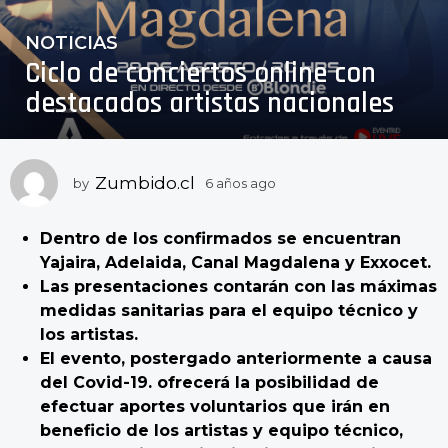
NOTICIAS
6
Ciclo de conciertos online con
a
ñ
destacados artistas nacionales
o
s
a
Zumbido.cl
by
6 años ago
6
g
a
o
ñ
6
Dentro de los confirmados se encuentran
o
a
s
Yajaira, Adelaida, Canal Magdalena y Exxocet.
a
ñ
Las presentaciones contarán con las máximas
g
o
medidas sanitarias para el equipo técnico y
o
s
los artistas.
a
El evento, postergado anteriormente a causa
g
del Covid-19. ofrecerá la posibilidad de
o
efectuar aportes voluntarios que irán en
beneficio de los artistas y equipo técnico,