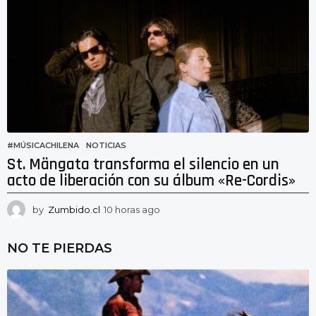
a
s
a
g
o
#MÚSICACHILENA
,
NOTICIAS
St. Mängata transforma el silencio en un
acto de liberación con su álbum «Re-Cordis»
by
Zumbido.cl
10 horas ago
1
0
h
NO TE PIERDAS
o
r
a
s
a