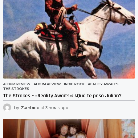
g
o
ALBUM REVIEW
ALBUM REVIEW
,
INDIE ROCK
,
REALITY AWAITS
,
THE STROKES
The Strokes – «Reality Awaits»: ¿Qué te pasó Julian?
by
Zumbido.cl
3 horas ago
3
h
o
r
a
s