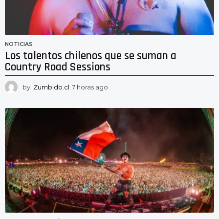
NOTICIAS
Los talentos chilenos que se suman a
Country Road Sessions
by
Zumbido.cl
7 horas ago
7
h
o
r
a
s
a
g
o