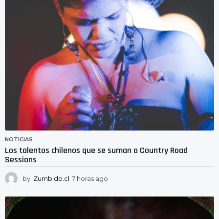
s
a
g
o
NOTICIAS
Los talentos chilenos que se suman a Country Road
Sessions
by
Zumbido.cl
7 horas ago
7
h
o
r
a