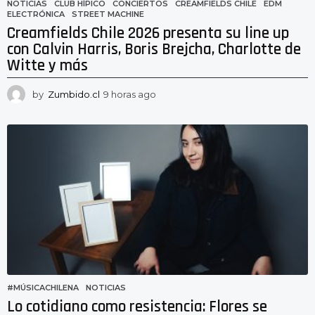
NOTICIAS
CLUB HÍPICO
,
CONCIERTOS
,
CREAMFIELDS CHILE
,
EDM
,
ELECTRÓNICA
,
STREET MACHINE
Creamfields Chile 2026 presenta su line up
con Calvin Harris, Boris Brejcha, Charlotte de
Witte y más
by
Zumbido.cl
9 horas ago
9
h
o
r
a
s
a
g
o
#MÚSICACHILENA
,
NOTICIAS
Lo cotidiano como resistencia: Flores se