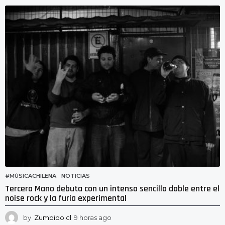
o
r
a
s
a
g
o
#MÚSICACHILENA
,
NOTICIAS
Tercera Mano debuta con un intenso sencillo doble entre el
noise rock y la furia experimental
by
Zumbido.cl
9 horas ago
8