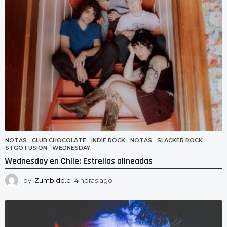
a
g
o
NOTAS
CLUB CHOCOLATE
,
INDIE ROCK
,
NOTAS
,
SLACKER ROCK
,
STGO FUSION
,
WEDNESDAY
Wednesday en Chile: Estrellas alineadas
by
Zumbido.cl
4 horas ago
4
h
o
r
a