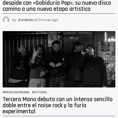
despide con «Sabiduría Pop», su nuevo disco
camino a una nueva etapa artística
by
Zumbido.cl
9 horas ago
5
h
o
r
a
s
a
g
o
#MÚSICACHILENA
,
NOTICIAS
Tercera Mano debuta con un intenso sencillo
doble entre el noise rock y la furia
experimental