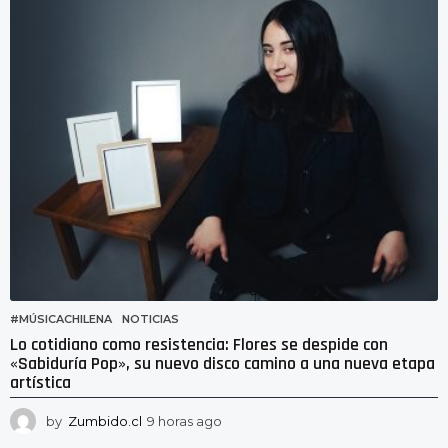
r
a
s
a
g
o
#MÚSICACHILENA
,
NOTICIAS
Lo cotidiano como resistencia: Flores se despide con
«Sabiduría Pop», su nuevo disco camino a una nueva etapa
artística
by
Zumbido.cl
9 horas ago
5
h