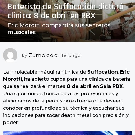
Baterista de Suffocation dictará
a
ñ
clínica: 8 de abril en RBX
o
Eric Morotti compartirá sus secretos
a
musicales
g
o
1
Zumbido.cl
a
by
1 año ago
1
a
ñ
ñ
o
La implacable máquina rítmica de
Suffocation
,
Eric
o
a
a
Morotti
, ha abierto cupos para una clínica de batería
g
g
que se realizará el martes
8 de abril
en
Sala RBX
.
o
o
Una oportunidad única para los profesionales y
aficionados de la percusión extrema que deseen
conocer en profundidad su técnica y escuchar sus
indicaciones para tocar death metal con precisión y
poder.