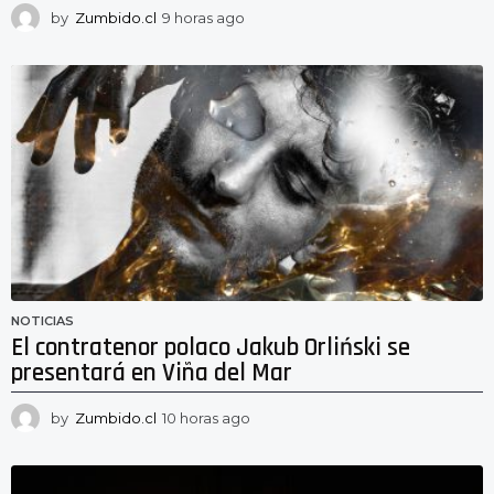
by
Zumbido.cl
9 horas ago
8
h
o
r
a
s
a
g
o
NOTICIAS
El contratenor polaco Jakub Orliński se
presentará en Viña del Mar
by
Zumbido.cl
10 horas ago
9
h
o
r