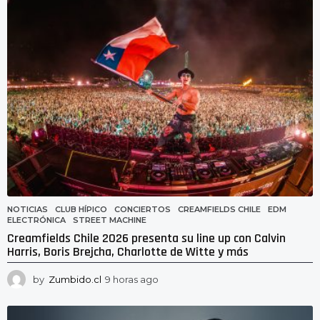
s
a
g
o
NOTICIAS
CLUB HÍPICO
,
CONCIERTOS
,
CREAMFIELDS CHILE
,
EDM
,
ELECTRÓNICA
,
STREET MACHINE
Creamfields Chile 2026 presenta su line up con Calvin
Harris, Boris Brejcha, Charlotte de Witte y más
by
Zumbido.cl
9 horas ago
9
h
o