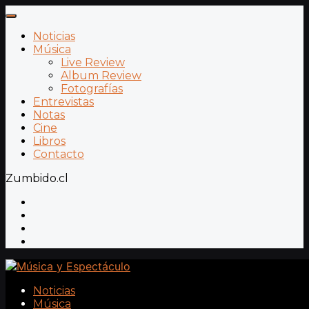
Noticias
Música
Live Review
Album Review
Fotografías
Entrevistas
Notas
Cine
Libros
Contacto
Zumbido.cl
Noticias
Música