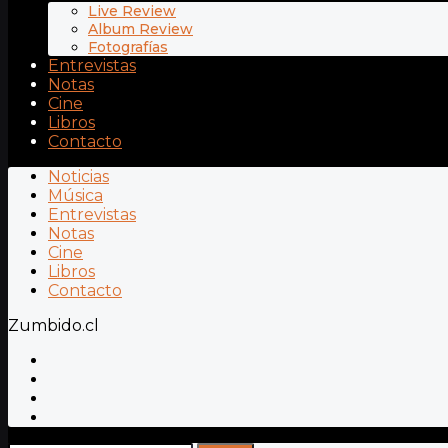
Live Review
Album Review
Fotografías
Entrevistas
Notas
Cine
Libros
Contacto
Noticias
Música
Entrevistas
Notas
Cine
Libros
Contacto
Zumbido.cl