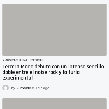
h
o
r
a
s
a
g
o
#MÚSICACHILENA
,
NOTICIAS
Tercera Mano debuta con un intenso sencillo
doble entre el noise rock y la furia
experimental
by
Zumbido.cl
1 día ago
1
d
í
a
a