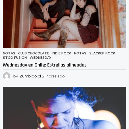
NOTAS
CLUB CHOCOLATE
,
INDIE ROCK
,
NOTAS
,
SLACKER ROCK
,
STGO FUSION
,
WEDNESDAY
Wednesday en Chile: Estrellas alineadas
by
Zumbido.cl
21 horas ago
2
1
h
o
r
a
s
a
g
o