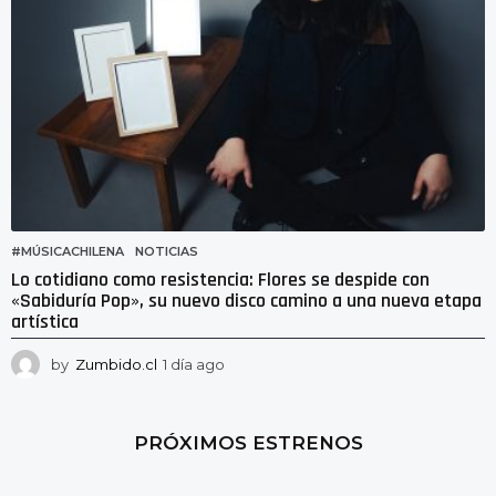
#MÚSICACHILENA
,
NOTICIAS
Lo cotidiano como resistencia: Flores se despide con
«Sabiduría Pop», su nuevo disco camino a una nueva etapa
artística
by
Zumbido.cl
1 día ago
2
2
h
o
PRÓXIMOS ESTRENOS
r
a
s