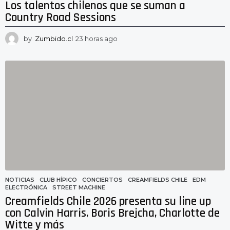
Los talentos chilenos que se suman a
Country Road Sessions
by
Zumbido.cl
23 horas ago
2
3
h
o
r
a
s
a
g
o
NOTICIAS
CLUB HÍPICO
,
CONCIERTOS
,
CREAMFIELDS CHILE
,
EDM
,
ELECTRÓNICA
,
STREET MACHINE
Creamfields Chile 2026 presenta su line up
con Calvin Harris, Boris Brejcha, Charlotte de
Witte y más