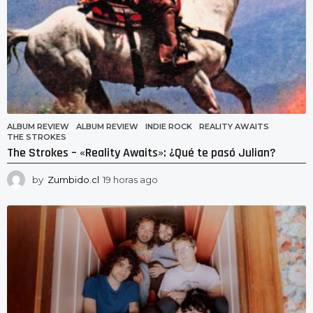
ALBUM REVIEW
ALBUM REVIEW
,
INDIE ROCK
,
REALITY AWAITS
,
THE STROKES
The Strokes – «Reality Awaits»: ¿Qué te pasó Julian?
by
Zumbido.cl
19 horas ago
1
9
h
o
r
a
s
a
g
o