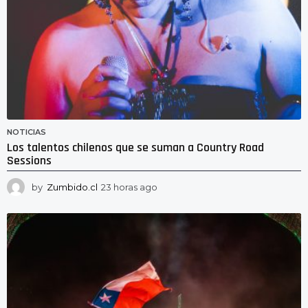
NOTICIAS
Los talentos chilenos que se suman a Country Road
Sessions
by
Zumbido.cl
23 horas ago
2
3
h
o
r
a
s
a
g
o