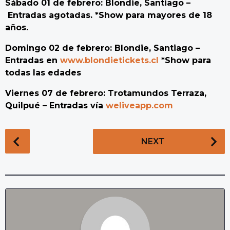
Sábado 01 de febrero: Blondie, Santiago –
Entradas agotadas. *Show para mayores de 18
años.
Domingo 02 de febrero: Blondie, Santiago –
Entradas en
www.blondietickets.cl
*Show para
todas las edades
Viernes 07 de febrero: Trotamundos Terraza,
Quilpué – Entradas vía
weliveapp.com
P
NEXT
o
s
t
P
a
g
i