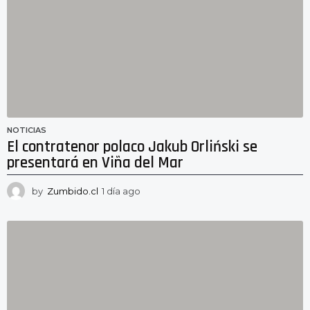
g
o
NOTICIAS
El contratenor polaco Jakub Orliński se
presentará en Viña del Mar
by
Zumbido.cl
1 día ago
1
d
í
a
a
g
o