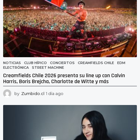
NOTICIAS
CLUB HÍPICO
,
CONCIERTOS
,
CREAMFIELDS CHILE
,
EDM
,
ELECTRÓNICA
,
STREET MACHINE
Creamfields Chile 2026 presenta su line up con Calvin
Harris, Boris Brejcha, Charlotte de Witte y más
by
Zumbido.cl
1 día ago
1
d
í
a
a
g
o