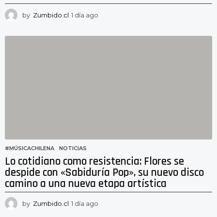
by
Zumbido.cl
1 día ago
1
d
í
a
a
g
o
#MÚSICACHILENA
,
NOTICIAS
Lo cotidiano como resistencia: Flores se
despide con «Sabiduría Pop», su nuevo disco
camino a una nueva etapa artística
by
Zumbido.cl
1 día ago
2
2