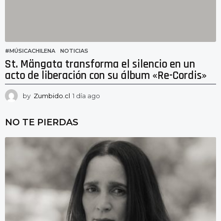
#MÚSICACHILENA
,
NOTICIAS
St. Mängata transforma el silencio en un
acto de liberación con su álbum «Re-Cordis»
by
Zumbido.cl
1 día ago
1
d
í
NO TE PIERDAS
a
a
g
o