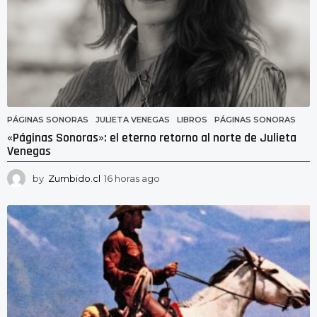
PÁGINAS SONORAS
JULIETA VENEGAS
,
LIBROS
,
PÁGINAS SONORAS
«Páginas Sonoras»: el eterno retorno al norte de Julieta
Venegas
by
Zumbido.cl
16 horas ago
1
6
h
o
r
a
s
a
g
o