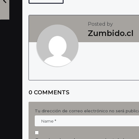
a
g
Posted by
i
Zumbido.cl
n
a
t
i
o
n
0 COMMENTS
Tu dirección de correo electrónico no será public