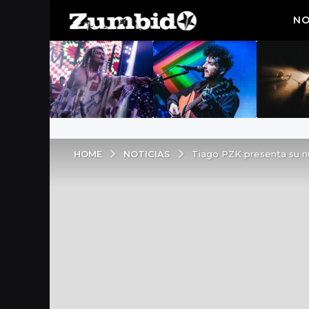
NO
NOTICIAS
HOME
Tiago PZK presenta su n