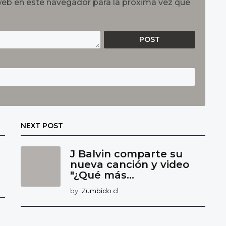
web en este navegador para la próxima vez que
NEXT POST
J Balvin comparte su
nueva canción y video
"¿Qué más...
by
Zumbido.cl