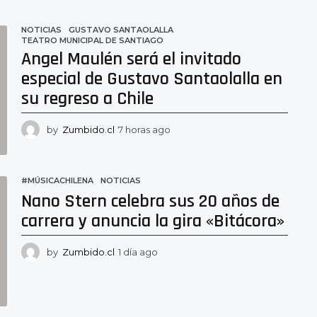
NOTICIAS
GUSTAVO SANTAOLALLA
,
TEATRO MUNICIPAL DE SANTIAGO
Angel Maulén será el invitado
especial de Gustavo Santaolalla en
su regreso a Chile
by
Zumbido.cl
7 horas ago
7
h
o
r
#MÚSICACHILENA
,
NOTICIAS
a
Nano Stern celebra sus 20 años de
s
a
carrera y anuncia la gira «Bitácora»
g
o
by
Zumbido.cl
1 día ago
1
d
í
a
a