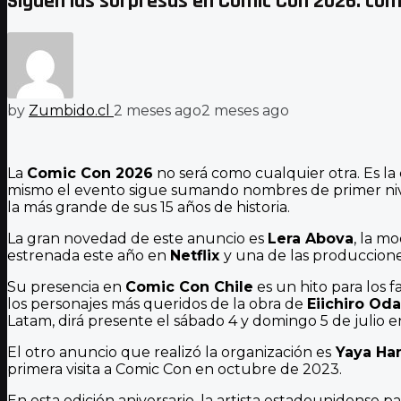
Siguen las sorpresas en Comic Con 2026: conf
by
Zumbido.cl
2 meses ago
2 meses ago
La
Comic Con 2026
no será como cualquier otra. Es la 
mismo el evento sigue sumando nombres de primer nivel
la más grande de sus 15 años de historia.
La gran novedad de este anuncio es
Lera Abova
, la m
estrenada este año en
Netflix
y una de las produccione
Su presencia en
Comic Con Chile
es un hito para los 
los personajes más queridos de la obra de
Eiichiro Oda
Latam, dirá presente el sábado 4 y domingo 5 de julio 
El otro anuncio que realizó la organización es
Yaya Ha
primera visita a Comic Con en octubre de 2023.
En esta edición aniversario, la artista estadounidense 