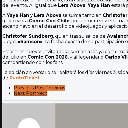
del evento. Al igual que
Lera Abova
,
Yaya Han
estará 
A
Yaya Han
y
Lera Abova
se suma también
Christofe
quien visita
Comic Con Chile
por primera vez en una i
escandinavo en el desarrollo de videojuegos y aplicaci
Christofer Sundberg
, quien tras su salida de
Avalanc
juego,
«Samson»
. La fecha exacta de su participación
Estos tres nuevos invitados se suman a los ya confirma
de julio en
Comic Con 2026
, y al legendario
Carlos Vi
compartiendo con los fans.
La edición aniversario se realizará los días viernes 3, s
de
PuntoTicket
.
Post
Previous Post
Previous
Next Post
Next
Pagination