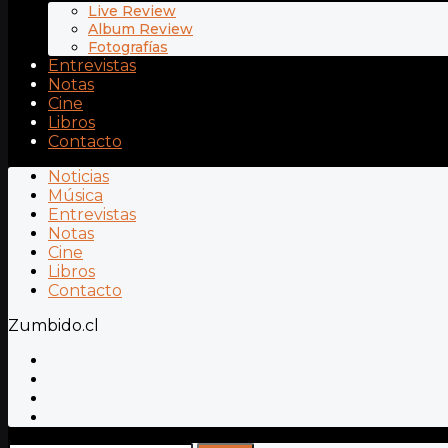
Live Review
Album Review
Fotografías
Entrevistas
Notas
Cine
Libros
Contacto
Noticias
Música
Entrevistas
Notas
Cine
Libros
Contacto
Zumbido.cl