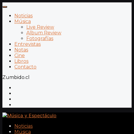
Noticias
Música
Live Review
Album Review
Fotografías
Entrevistas
Notas
Cine
Libros
Contacto
Zumbido.cl
Noticias
Música