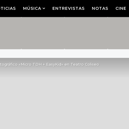
TICIAS
MÚSICA
ENTREVISTAS
NOTAS
CINE
ográfico «Micro TDH + EasyKid» en Teatro Coliseo