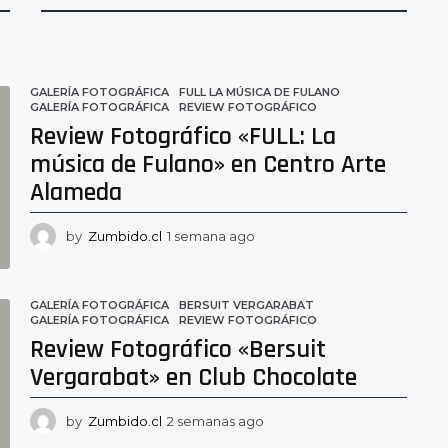
GALERÍA FOTOGRÁFICA
FULL LA MÚSICA DE FULANO
,
GALERÍA FOTOGRÁFICA
,
REVIEW FOTOGRÁFICO
Review Fotográfico «FULL: La
música de Fulano» en Centro Arte
Alameda
by
Zumbido.cl
1 semana ago
1
s
e
m
GALERÍA FOTOGRÁFICA
BERSUIT VERGARABAT
,
a
GALERÍA FOTOGRÁFICA
,
REVIEW FOTOGRÁFICO
n
Review Fotográfico «Bersuit
a
a
Vergarabat» en Club Chocolate
g
o
by
Zumbido.cl
2 semanas ago
2
s