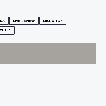
,
,
,
,
,
,
ERA
LIVE REVIEW
MICRO TDH
ZUELA