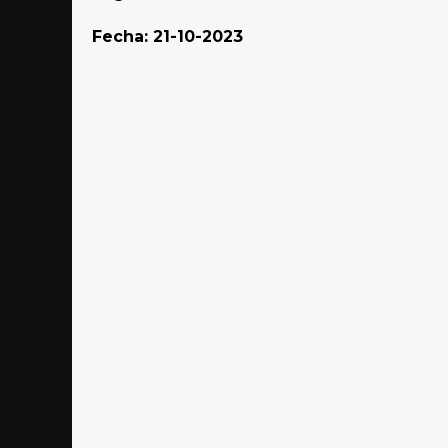
a
Fecha: 21-10-2023
g
o