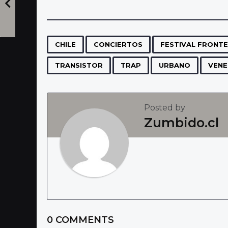
s
t
P
,
,
CHILE
CONCIERTOS
FESTIVAL FRONT
a
TRANSISTOR
TRAP
URBANO
VENE
g
i
n
Posted by
Zumbido.cl
a
t
i
o
n
0 COMMENTS