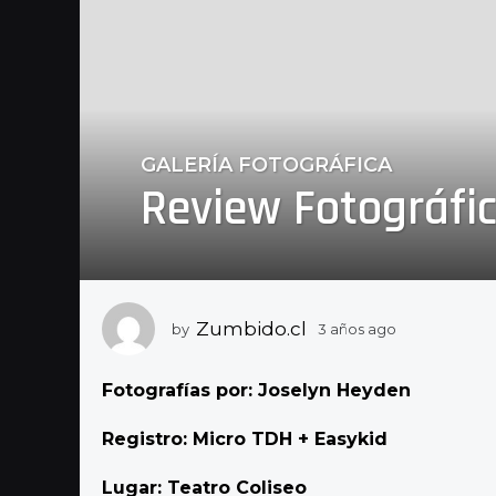
GALERÍA FOTOGRÁFICA
3
Review Fotográfic
a
ñ
o
s
a
g
Zumbido.cl
by
3 años ago
3
o
a
ñ
3
Fotografías por: Joselyn Heyden
o
a
s
ñ
a
Registro: Micro TDH + Easykid
g
o
o
s
Lugar: Teatro Coliseo