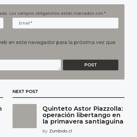
ada.
Los campos obligatorios están marcados con
*
web en este navegador para la próxima vez que
NEXT POST
n
Quinteto Astor Piazzolla:
operación libertango en
la primavera santiaguina
by
Zumbido.cl