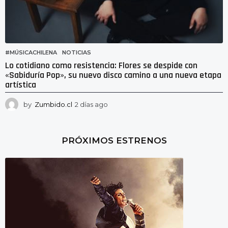
#MÚSICACHILENA
,
NOTICIAS
Lo cotidiano como resistencia: Flores se despide con
«Sabiduría Pop», su nuevo disco camino a una nueva etapa
artística
by
Zumbido.cl
2 días ago
2
d
í
a
PRÓXIMOS ESTRENOS
s
a
g
o