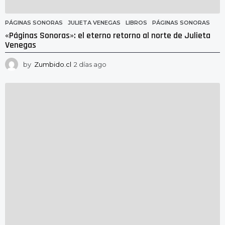
PÁGINAS SONORAS
JULIETA VENEGAS
,
LIBROS
,
PÁGINAS SONORAS
«Páginas Sonoras»: el eterno retorno al norte de Julieta
Venegas
by
Zumbido.cl
2 días ago
2
d
í
a
s
a
g
o