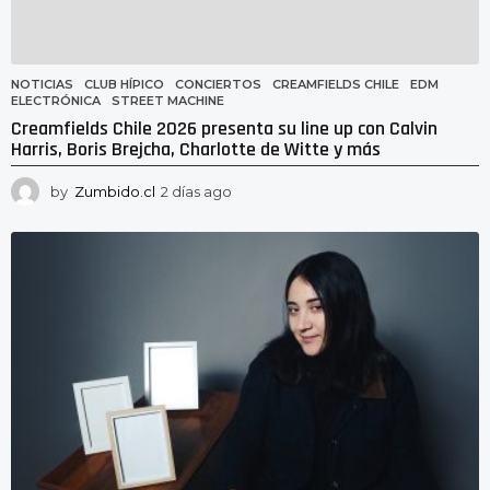
NOTICIAS
CLUB HÍPICO
,
CONCIERTOS
,
CREAMFIELDS CHILE
,
EDM
,
ELECTRÓNICA
,
STREET MACHINE
Creamfields Chile 2026 presenta su line up con Calvin
Harris, Boris Brejcha, Charlotte de Witte y más
by
Zumbido.cl
2 días ago
2
d
í
a
s
a
g
o