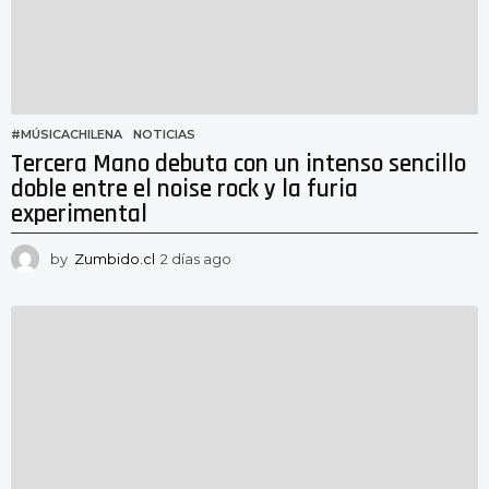
#MÚSICACHILENA
,
NOTICIAS
Tercera Mano debuta con un intenso sencillo
doble entre el noise rock y la furia
experimental
by
Zumbido.cl
2 días ago
2
d
í
a
s
a
g
o