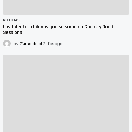
NOTICIAS
Los talentos chilenos que se suman a Country Road
Sessions
by
Zumbido.cl
2 días ago
2
d
í
a
s
a
g
o