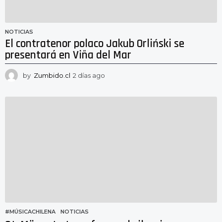
NOTICIAS
El contratenor polaco Jakub Orliński se
presentará en Viña del Mar
by
Zumbido.cl
2 días ago
2
d
í
a
s
a
g
o
#MÚSICACHILENA
,
NOTICIAS