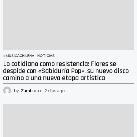
a
g
o
#MÚSICACHILENA
,
NOTICIAS
Lo cotidiano como resistencia: Flores se
despide con «Sabiduría Pop», su nuevo disco
camino a una nueva etapa artística
by
Zumbido.cl
2 días ago
2
d
í
a
s
a
g
o