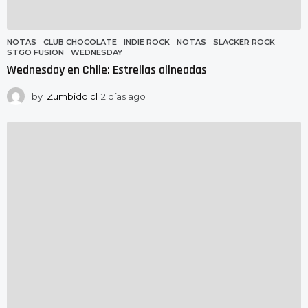
NOTAS
CLUB CHOCOLATE
,
INDIE ROCK
,
NOTAS
,
SLACKER ROCK
,
STGO FUSION
,
WEDNESDAY
Wednesday en Chile: Estrellas alineadas
by
Zumbido.cl
2 días ago
2
d
í
a
s
a
g
o