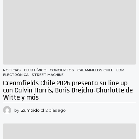
a
s
a
g
o
NOTICIAS
CLUB HÍPICO
,
CONCIERTOS
,
CREAMFIELDS CHILE
,
EDM
,
ELECTRÓNICA
,
STREET MACHINE
Creamfields Chile 2026 presenta su line up
con Calvin Harris, Boris Brejcha, Charlotte de
Witte y más
by
Zumbido.cl
2 días ago
2
d
í
a
s