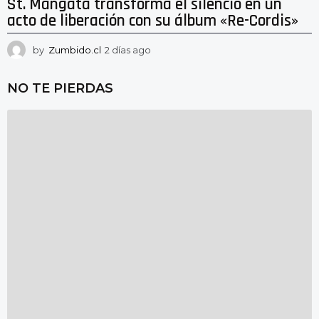
St. Mängata transforma el silencio en un
acto de liberación con su álbum «Re-Cordis»
by
Zumbido.cl
2 días ago
2
d
í
NO TE PIERDAS
a
s
a
g
o