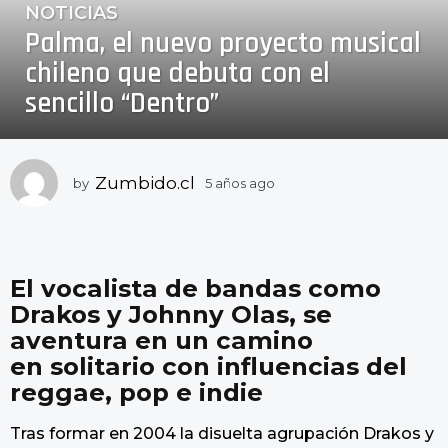
NOTICIAS
5
Palma, el nuevo proyecto musical
a
ñ
chileno que debuta con el
o
sencillo “Dentro”
s
a
g
o
Zumbido.cl
by
5 años ago
5
a
5
ñ
a
o
ñ
s
o
a
El vocalista de bandas como
g
s
Drakos y Johnny Olas, se
o
a
aventura en un camino
g
en solitario con influencias del
o
reggae, pop e indie
Tras formar en 2004 la disuelta agrupación Drakos y