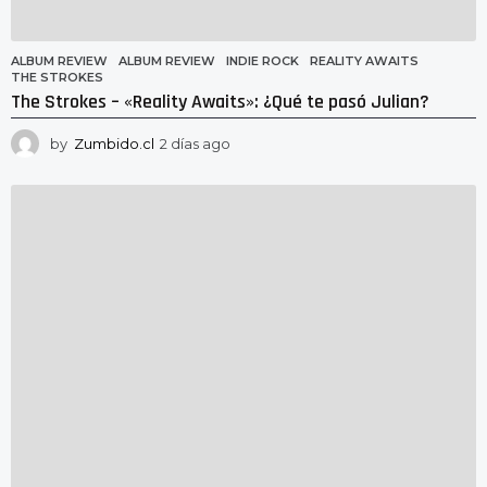
ALBUM REVIEW
ALBUM REVIEW
,
INDIE ROCK
,
REALITY AWAITS
,
THE STROKES
The Strokes – «Reality Awaits»: ¿Qué te pasó Julian?
by
Zumbido.cl
2 días ago
2
d
í
a
s
a
g
o