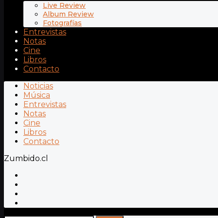
Live Review
Album Review
Fotografías
Entrevistas
Notas
Cine
Libros
Contacto
Noticias
Música
Entrevistas
Notas
Cine
Libros
Contacto
Zumbido.cl