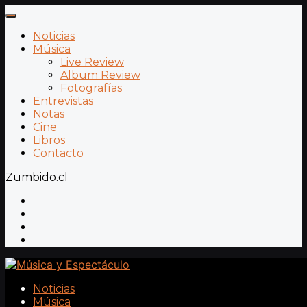
Noticias
Música
Live Review
Album Review
Fotografías
Entrevistas
Notas
Cine
Libros
Contacto
Zumbido.cl
Noticias
Música